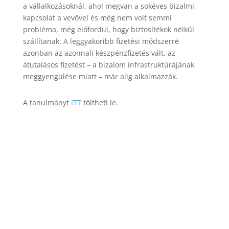
a vállalkozásoknál, ahol megvan a sokéves bizalmi
kapcsolat a vevővel és még nem volt semmi
probléma, még előfordul, hogy biztosítékok nélkül
szállítanak. A leggyakoribb fizetési módszerré
azonban az azonnali készpénzfizetés vált, az
átutalásos fizetést – a bizalom infrastruktúrájának
meggyengülése miatt – már alig alkalmazzák.
A tanulmányt
ITT
töltheti le.