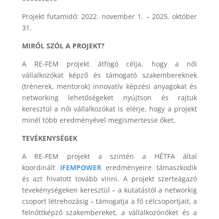
Projekt futamidő: 2022. november 1. – 2025. október
31.
MIRŐL SZÓL A PROJEKT?
A RE-FEM projekt átfogó célja, hogy a női
vállalkozókat képző és támogató szakembereknek
(trénerek, mentorok) innovatív képzési anyagokat és
networking lehetőségeket nyújtson és rajtuk
keresztül a női vállalkozókat is elérje, hogy a projekt
minél több eredményével megismertesse őket.
TEVÉKENYSÉGEK
A RE-FEM projekt a szintén a HÉTFA által
koordinált
iFEMPOWER
eredményeire támaszkodik
és azt hivatott tovább vinni. A projekt szerteágazó
tevekénységeken keresztül – a kutatástól a networkig
csoport létrehozásig – támogatja a fő célcsoportjait, a
felnőttképző szakembereket, a vállalkozónőket és a