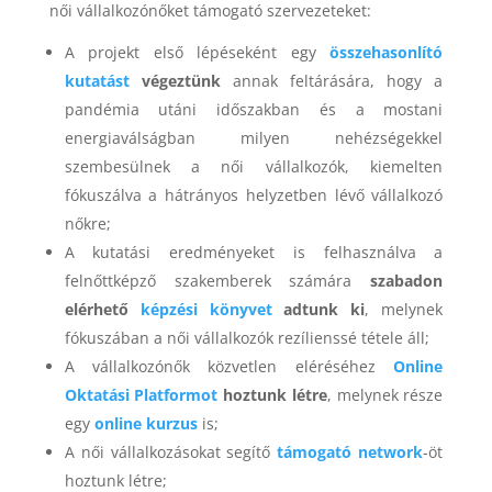
női vállalkozónőket támogató szervezeteket:
A projekt első lépéseként egy
összehasonlító
kutatást
végeztünk
annak feltárására, hogy a
pandémia utáni időszakban és a mostani
energiaválságban milyen nehézségekkel
szembesülnek a női vállalkozók, kiemelten
fókuszálva a hátrányos helyzetben lévő vállalkozó
nőkre;
A kutatási eredményeket is felhasználva a
felnőttképző szakemberek számára
szabadon
elérhető
képzési könyvet
adtunk ki
, melynek
fókuszában a női vállalkozók rezílienssé tétele áll;
A vállalkozónők közvetlen eléréséhez
Online
Oktatási Platformot
hoztunk létre
, melynek része
egy
online kurzus
is;
A női vállalkozásokat segítő
támogató network
-öt
hoztunk létre;