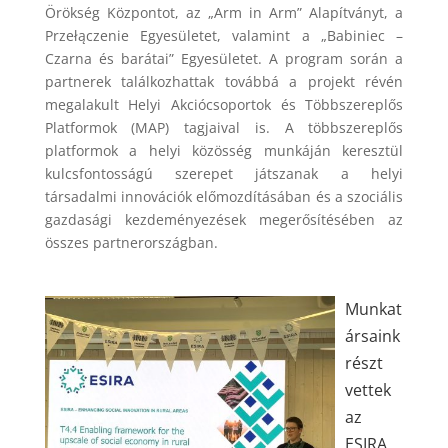
Örökség Központot, az „Arm in Arm” Alapítványt, a
Przełączenie Egyesületet, valamint a „Babiniec –
Czarna és barátai” Egyesületet. A program során a
partnerek találkozhattak továbbá a projekt révén
megalakult Helyi Akciócsoportok és Többszereplős
Platformok (MAP) tagjaival is. A többszereplős
platformok a helyi közösség munkáján keresztül
kulcsfontosságú szerepet játszanak a helyi
társadalmi innovációk előmozdításában és a szociális
gazdasági kezdeményezések megerősítésében az
összes partnerországban.
Munkat
ársaink
részt
vettek
az
ESIRA