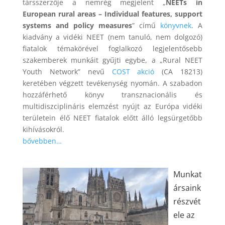
társszerzője a nemrég megjelent „
NEETs in
European rural areas – Individual features, support
systems and policy measures
” című
könyvnek
. A
kiadvány a vidéki NEET (nem tanuló, nem dolgozó)
fiatalok témakörével foglalkozó legjelentősebb
szakemberek munkáit gyűjti egybe, a „Rural NEET
Youth Network” nevű
COST akció
(CA 18213)
keretében végzett tevékenység nyomán. A szabadon
hozzáférhető könyv transznacionális és
multidiszciplináris elemzést nyújt az Európa vidéki
területein élő NEET fiatalok előtt álló legsürgetőbb
kihívásokról.
bővebben…
Munkat
ársaink
részvét
ele az