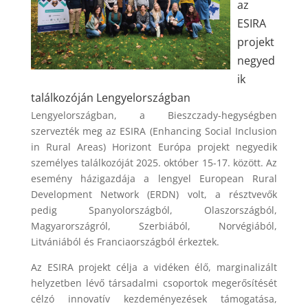
az
ESIRA
projekt
negyed
ik
találkozóján Lengyelországban
Lengyelországban, a Bieszczady-hegységben
szervezték meg az ESIRA (Enhancing Social Inclusion
in Rural Areas) Horizont Európa projekt negyedik
személyes találkozóját 2025. október 15-17. között. Az
esemény házigazdája a lengyel European Rural
Development Network (ERDN) volt, a résztvevők
pedig Spanyolországból, Olaszországból,
Magyarországról, Szerbiából, Norvégiából,
Litvániából és Franciaországból érkeztek.
Az ESIRA projekt célja a vidéken élő, marginalizált
helyzetben lévő társadalmi csoportok megerősítését
célzó innovatív kezdeményezések támogatása,