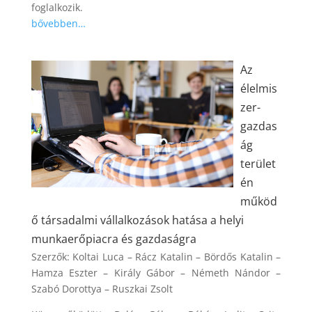
foglalkozik.
bővebben…
Az
élelmis
zer-
gazdas
ág
terület
én
működ
ő társadalmi vállalkozások hatása a helyi
munkaerőpiacra és gazdaságra
Szerzők: Koltai Luca – Rácz Katalin – Bördős Katalin –
Hamza Eszter – Király Gábor – Németh Nándor –
Szabó Dorottya – Ruszkai Zsolt