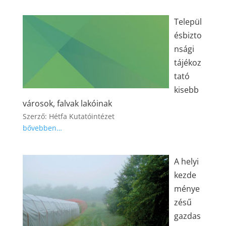
Települ
ésbizto
nsági
tájékoz
tató
kisebb
városok, falvak lakóinak
Szerző: Hétfa Kutatóintézet
bővebben…
A helyi
kezde
ménye
zésű
gazdas