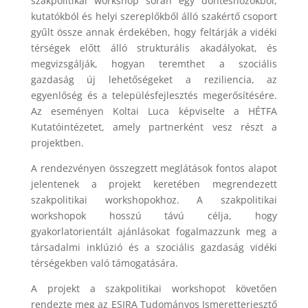
szakpolitikai workshop során egy döntéshozókból,
kutatókból és helyi szereplőkből álló szakértő csoport
gyűlt össze annak érdekében, hogy feltárják a vidéki
térségek előtt álló strukturális akadályokat, és
megvizsgálják, hogyan teremthet a szociális
gazdaság új lehetőségeket a reziliencia, az
egyenlőség és a településfejlesztés megerősítésére.
Az eseményen Koltai Luca képviselte a HÉTFA
Kutatóintézetet, amely partnerként vesz részt a
projektben.
A rendezvényen összegzett meglátások fontos alapot
jelentenek a projekt keretében megrendezett
szakpolitikai workshopokhoz. A szakpolitikai
workshopok hosszú távú célja, hogy
gyakorlatorientált ajánlásokat fogalmazzunk meg a
társadalmi inklúzió és a szociális gazdaság vidéki
térségekben való támogatására.
A projekt a szakpolitikai workshopot követően
rendezte meg az ESIRA Tudományos Ismeretterjesztő