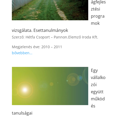
ágfejles
ztési
progra
mok
vizsgálata. Esettanulmányok
Szerző: Hétfa Csoport – Pannon.Elemző Iroda Kft.
Megjelenés éve: 2010 – 2011
bővebben…
Egy
vállalko
zói
együtt
működ
és
tanulságai