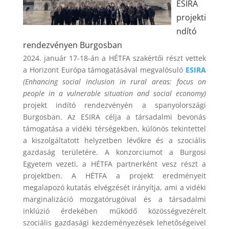
ESIRA
projekti
ndító
rendezvényen Burgosban
2024. január 17-18-án a HÉTFA szakértői részt vettek
a Horizont Európa támogatásával megvalósuló
ESIRA
(Enhancing social inclusion in rural areas: focus on
people in a vulnerable situation and social economy)
projekt indító rendezvényén a spanyolországi
Burgosban. Az ESIRA célja a társadalmi bevonás
támogatása a vidéki térségekben, különös tekintettel
a kiszolgáltatott helyzetben lévőkre és a szociális
gazdaság területére. A konzorciumot a Burgosi
Egyetem vezeti, a HÉTFA partnerként vesz részt a
projektben. A HÉTFA a projekt eredményeit
megalapozó kutatás elvégzését irányítja, ami a vidéki
marginalizáció mozgatórugóival és a társadalmi
inklúzió érdekében működő közösségvezérelt
szociális gazdasági kezdeményezések lehetőségeivel