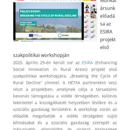
Munkat
ársunk
előadá
sa az
ESIRA
projekt
első
szakpolitikai workshopján
2025. április 29-én került sor az
ESIRA
(Enhancing
Social Innovation in Rural Areas) projekt első
szakpolitikai workshopjára, „Breaking the Cycle of
Rural Decline” címmel. A HÉTFA partnerként vesz
részt a projektben, amelynek célja a társadalmi
bevonás támogatása a vidéki térségekben, különös
tekintettel a kiszolgáltatott helyzetben lévőkre és a
szociális gazdaság területére. A workshop során az
előadók megvitatták a vidéki térségeket sújtó
kihívásokat és a szociális gazdaság szerepét az
inkluzívabb, ellenállóbb és virágzó közösségek