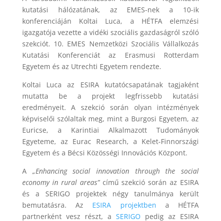
kutatási hálózatának, az EMES-nek a 10-ik
konferenciáján Koltai Luca, a HÉTFA elemzési
igazgatója vezette a vidéki szociális gazdaságról szóló
szekciót. 10. EMES Nemzetközi Szociális Vállalkozás
Kutatási Konferenciát az Erasmusi Rotterdam
Egyetem és az Utrechti Egyetem rendezte.
Koltai Luca az ESIRA kutatócsapatának tagjaként
mutatta be a projekt legfrissebb kutatási
eredményeit. A szekció során olyan intézmények
képviselői szólaltak meg, mint a Burgosi Egyetem, az
Euricse, a Karintiai Alkalmazott Tudományok
Egyeteme, az Eurac Research, a Kelet-Finnországi
Egyetem és a Bécsi Közösségi Innovációs Központ.
A
„Enhancing social innovation through the social
economy in rural areas”
című szekció során az ESIRA
és a SERIGO projektek négy tanulmánya került
bemutatásra. Az
ESIRA projektben
a HÉTFA
partnerként vesz részt, a
SERIGO
pedig az ESIRA