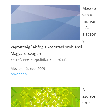
Messze
van a
munka
– Az
alacson
y
képzettségűek foglalkoztatási problémái
Magyarországon
Szerző: PPH Közpolitikai Elemző Kft.
Megjelenés éve: 2009
bővebben…
A
születé
skor