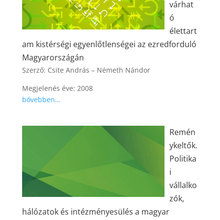
várhat
ó
élettart
am kistérségi egyenlőtlenségei az ezredforduló
Magyarországán
Szerző: Csite András – Németh Nándor
Megjelenés éve: 2008
bővebben…
Remén
ykeltők.
Politika
i
vállalko
zók,
hálózatok és intézményesülés a magyar