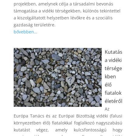
projektben, amelynek célja a társadalmi bevonás
támogatása a vidéki térségekben, különös tekintettel
a kiszolgáltatott helyzetben lévőkre és a szociális
gazdaság területére.
bővebben…
Kutatás
a vidéki
térsége
kben
élő
fiatalok
életéről
Az
Európa Tanács és az Európai Bizottság vidéki (falusi
környezetben élő) fiatalokkal foglalkozó nagyszabású
kutatást végez, amely kulcsfontosságú hogy