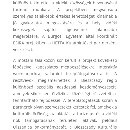
különös tekintettel a vidéki közösségek bevonásával
történő munkára. A projektben megvalósuló
személyes találkozók értékes lehetőséget kínálnak a
jó gyakorlatok megosztására és a helyi vidéki
közösségek sajátos igényeinek alaposabb
megértésére. A Burgosi Egyetem által koordinált
ESIRA projektben a HÉTFA Kutatóintézet partnerként
vesz részt.
A mostani találkozón sor került a projekt következő
lépéseivel kapcsolatos megbeszélésekre, interaktív
workshopokra, valamint tereplátogatásokra is. A
résztvevők megismerhették a Bieszczady régió
különböző szociális gazdasági kezdeményezéseit,
amelyek sikeresen ötvözik a közösségi részvételt a
fenntartható fejlődéssel. A tereplátogatások során a
partnerek olyan szervezeteket kerestek fel, amelyek a
kulturális örökség, az oktatás, a turizmus és a vidéki
nők támogatásának területén aktívak, például
Olszanica önkormányzatát, a Bieszczady Kulturális