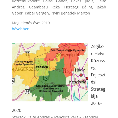
Közreműködött: Balás Gábor, Békés Judit, Csite
András, Geambasu Réka, Herczeg Bálint, Jakab
Gábor, Kabai Gergely, Nyiri Benedek Márton
Megjelenés éve: 2019
bővebben…
Zegiko
n Helyi
Közöss
ég
Fejleszt
ési
Stratég
iája
2016-
2020
Szerzők: Csite András – Iváncsics Vera – Szendrei