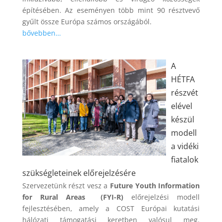
építésében. Az eseményen több mint 90 résztvevő
gyűlt össze Európa számos országából.
bővebben…
A
HÉTFA
részvét
elével
készül
modell
a vidéki
fiatalok
szükségleteinek előrejelzésére
Szervezetünk részt vesz a
Future Youth Information
for Rural Areas (FYI-R)
előrejelzési modell
fejlesztésében, amely a COST Európai kutatási
hálózati támogatási keretben valósul meg.