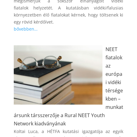
megismerjük a sokszor elhanyagolt vidéki
fiatalok helyzetét. A kutatásban vidéki/falusias
környezetben élő fiatalokat kérnek, hogy töltsenek ki
egy rövid kérdőívet.
bővebben…
NEET
fiatalok
az
európa
i vidéki
térsége
kben –
munkat
ársunk társszerzője a Rural NEET Youth
Network kiadványának
Koltai Luca, a HÉTFA kutatási igazgatója az egyik