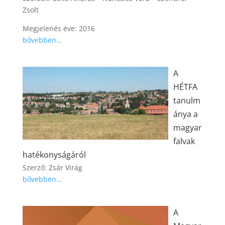
Zsolt
Megjelenés éve: 2016
bővebben…
A
HÉTFA
tanulm
ánya a
magyar
falvak
hatékonyságáról
Szerző: Zsár Virág
bővebben…
A