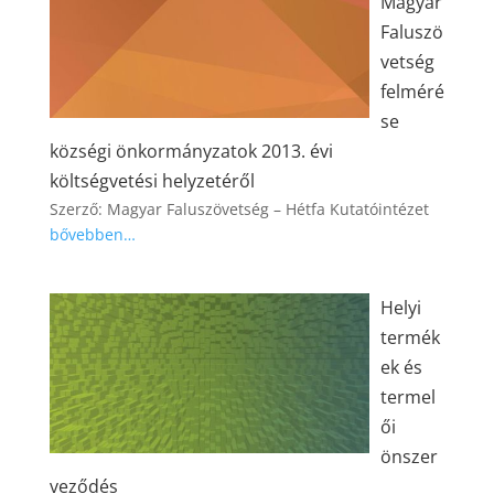
Magyar
Faluszö
vetség
felméré
se
községi önkormányzatok 2013. évi
költségvetési helyzetéről
Szerző: Magyar Faluszövetség – Hétfa Kutatóintézet
bővebben…
Helyi
termék
ek és
termel
ői
önszer
veződés