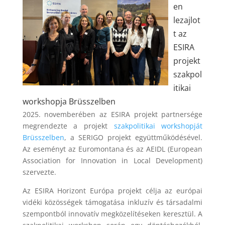
en
lezajlot
t az
ESIRA
projekt
szakpol
itikai
workshopja Brüsszelben
2025. novemberében az ESIRA projekt partnersége
megrendezte a projekt
szakpolitikai workshopját
Brüsszelben
, a SERIGO projekt együttműködésével.
Az eseményt az Euromontana és az AEIDL (European
Association for Innovation in Local Development)
szervezte.
Az ESIRA Horizont Európa projekt célja az európai
vidéki közösségek támogatása inkluzív és társadalmi
szempontból innovatív megközelítéseken keresztül. A