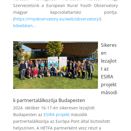
Szervezetünk a European Rural Youth Observatory
magyar kapcsolattartási pontja.
(
https://rnyobservatory.eu/
web/observatory/
)
bővebben…
Sikeres
en
lezajlot
t az
ESIRA
projekt
másodi
k partnertalálkozója Budapesten
2024. október 16-17-én sikeresen lezajlott
Budapesten az
ESIRA projekt
második
partnertalálkozója az Európa Pont által biztosított
helyszínen. A HÉTFA partnerként vesz részt a