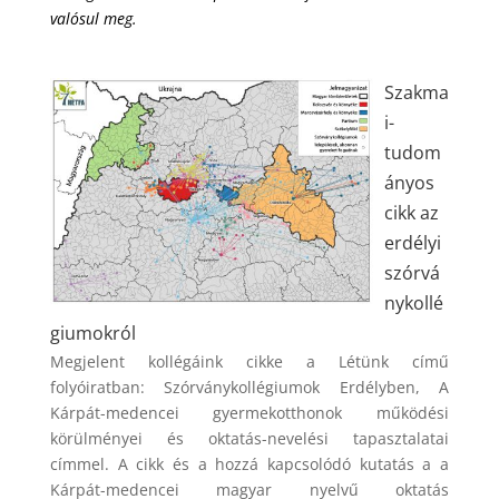
valósul meg.
Szakma
i-
tudom
ányos
cikk az
erdélyi
szórvá
nykollé
giumokról
Megjelent kollégáink cikke a Létünk című
folyóiratban: Szórványkollégiumok Erdélyben, A
Kárpát-medencei gyermekotthonok működési
körülményei és oktatás-nevelési tapasztalatai
címmel. A cikk és a hozzá kapcsolódó kutatás a a
Kárpát-medencei magyar nyelvű oktatás