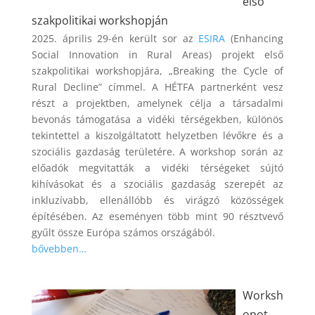
első
szakpolitikai workshopján
2025. április 29-én került sor az
ESIRA
(Enhancing
Social Innovation in Rural Areas) projekt első
szakpolitikai workshopjára, „Breaking the Cycle of
Rural Decline” címmel. A HÉTFA partnerként vesz
részt a projektben, amelynek célja a társadalmi
bevonás támogatása a vidéki térségekben, különös
tekintettel a kiszolgáltatott helyzetben lévőkre és a
szociális gazdaság területére. A workshop során az
előadók megvitatták a vidéki térségeket sújtó
kihívásokat és a szociális gazdaság szerepét az
inkluzívabb, ellenállóbb és virágzó közösségek
építésében. Az eseményen több mint 90 résztvevő
gyűlt össze Európa számos országából.
bővebben…
Worksh
opot