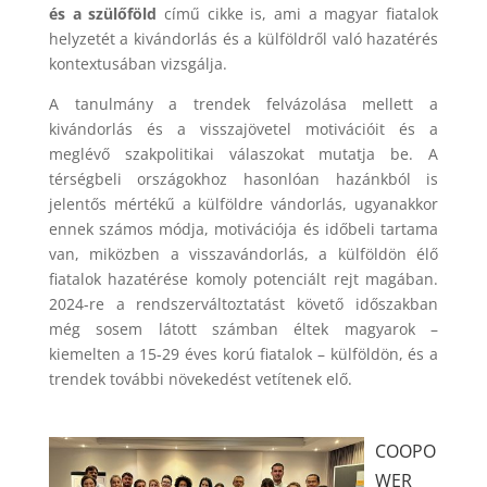
és a szülőföld
című cikke is, ami a magyar fiatalok
helyzetét a kivándorlás és a külföldről való hazatérés
kontextusában vizsgálja.
A tanulmány a trendek felvázolása mellett a
kivándorlás és a visszajövetel motivációit és a
meglévő szakpolitikai válaszokat mutatja be. A
térségbeli országokhoz hasonlóan hazánkból is
jelentős mértékű a külföldre vándorlás, ugyanakkor
ennek számos módja, motivációja és időbeli tartama
van, miközben a visszavándorlás, a külföldön élő
fiatalok hazatérése komoly potenciált rejt magában.
2024-re a rendszerváltoztatást követő időszakban
még sosem látott számban éltek magyarok –
kiemelten a 15-29 éves korú fiatalok – külföldön, és a
trendek további növekedést vetítenek elő.
COOPO
WER