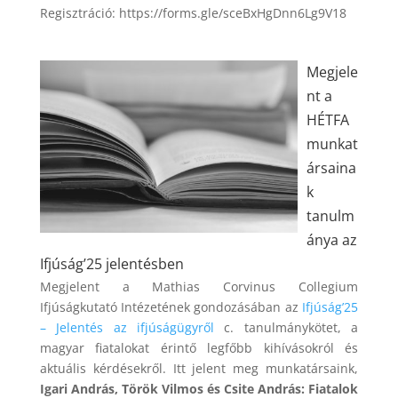
Regisztráció: https://forms.gle/sceBxHgDnn6Lg9V18
Megjele
nt a
HÉTFA
munkat
ársaina
k
tanulm
ánya az
Ifjúság’25 jelentésben
Megjelent a Mathias Corvinus Collegium
Ifjúságkutató Intézetének gondozásában az
Ifjúság’25
– Jelentés az ifjúságügyről
c. tanulmánykötet, a
magyar fiatalokat érintő legfőbb kihívásokról és
aktuális kérdésekről. Itt jelent meg munkatársaink,
Igari András, Török Vilmos és Csite András: Fiatalok