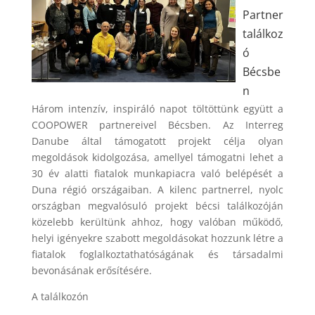
Partner
találkoz
ó
Bécsbe
n
Három intenzív, inspiráló napot töltöttünk együtt a
COOPOWER partnereivel Bécsben. Az Interreg
Danube által támogatott projekt célja olyan
megoldások kidolgozása, amellyel támogatni lehet a
30 év alatti fiatalok munkapiacra való belépését a
Duna régió országaiban. A kilenc partnerrel, nyolc
országban megvalósuló projekt bécsi találkozóján
közelebb kerültünk ahhoz, hogy valóban működő,
helyi igényekre szabott megoldásokat hozzunk létre a
fiatalok foglalkoztathatóságának és társadalmi
bevonásának erősítésére.
A találkozón