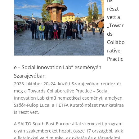
nk
részt
vett a
„Towar
ds
Collabo
rative
Practic
e – Social Innovation Lab” eseményén
Szarajevóban
2025. október 20–24. között Szarajevóban rendezték
meg a Towards Collaborative Practice – Social
Innovation Lab című nemzetközi eseményt, amelyen
Szőőr-Fülöp Luca, a HÉTFA Kutatóintézet munkatársa
is részt vett.
A SALTO South East Europe által szervezett program
olyan szakembereket hozott össze 17 országból, akik
a fiatalokkal való munka, az oktatás és a társadalmi