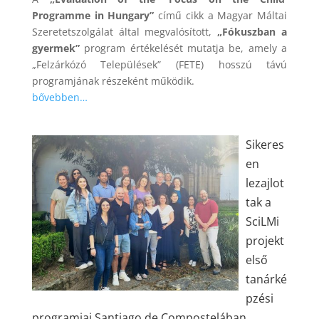
Programme in Hungary”
című cikk a Magyar Máltai
Szeretetszolgálat által megvalósított,
„Fókuszban a
gyermek”
program értékelését mutatja be, amely a
„Felzárkózó Települések” (FETE) hosszú távú
programjának részeként működik.
bővebben…
Sikeres
en
lezajlot
tak a
SciLMi
projekt
első
tanárké
pzési
programjai Santiago de Compostelában