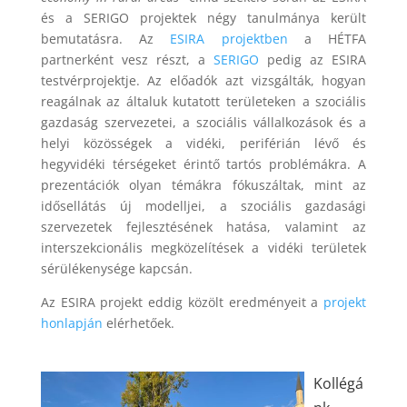
és a SERIGO projektek négy tanulmánya került
bemutatásra. Az
ESIRA projektben
a HÉTFA
partnerként vesz részt, a
SERIGO
pedig az ESIRA
testvérprojektje. Az előadók azt vizsgálták, hogyan
reagálnak az általuk kutatott területeken a szociális
gazdaság szervezetei, a szociális vállalkozások és a
helyi közösségek a vidéki, periférián lévő és
hegyvidéki térségeket érintő tartós problémákra. A
prezentációk olyan témákra fókuszáltak, mint az
idősellátás új modelljei, a szociális gazdasági
szervezetek fejlesztésének hatása, valamint az
interszekcionális megközelítések a vidéki területek
sérülékenysége kapcsán.
Az ESIRA projekt eddig közölt eredményeit a
projekt
honlapján
elérhetőek.
Kollégá