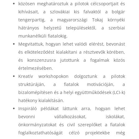
közösen meghatároztuk a pilotok célcsoportjait és
kihívásait, a szlovákiai kis falvaktól a bolgár
tengerpartig, a magyarországi Tokaj környéki
hátrányos helyzetű településektől, a szerbiai
munkanélküli fiatalokig.
Megvitattuk, hogyan lehet valódi elérést, bevonást
és elköteleződést kialakítani a résztvevők körében,
és konszenzusra jutottunk a fogalmak közös
értelmezésében.
Kreatív workshopokon dolgoztunk a pilotok
struktúráján, a fiatalok motivációján, a
bizalomépítésen és a helyi együttműködések (LCI-k)
hatékony kialakításán.
Inspiráló példákat láttunk arra, hogyan lehet
bevonni vállalkozásokat, iskolákat,
önkormányzatokat és civil szereplőket a fiatalok
foglalkoztathatóságát célzó projektekbe még