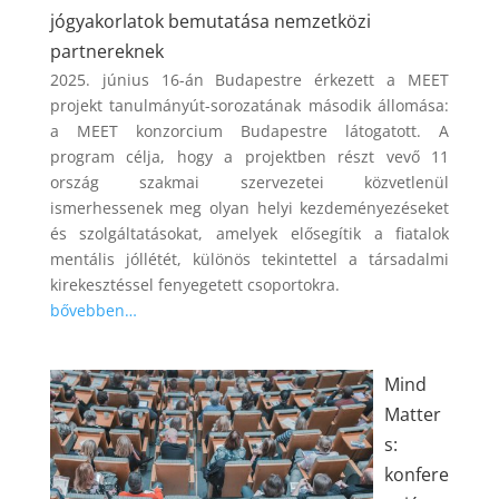
jógyakorlatok bemutatása nemzetközi
partnereknek
2025. június 16-án Budapestre érkezett a MEET
projekt tanulmányút-sorozatának második állomása:
a MEET konzorcium Budapestre látogatott. A
program célja, hogy a projektben részt vevő 11
ország szakmai szervezetei közvetlenül
ismerhessenek meg olyan helyi kezdeményezéseket
és szolgáltatásokat, amelyek elősegítik a fiatalok
mentális jóllétét, különös tekintettel a társadalmi
kirekesztéssel fenyegetett csoportokra.
bővebben…
Mind
Matter
s:
konfere