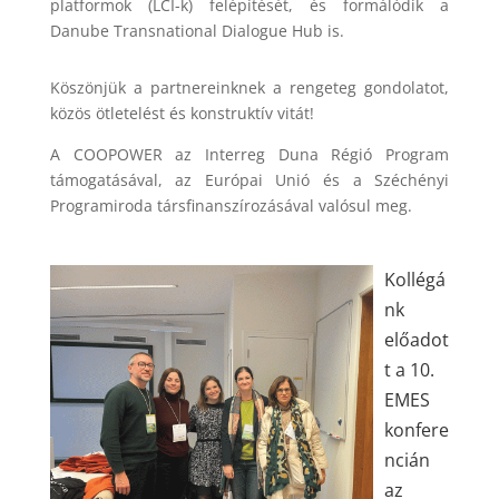
platformok (LCI-k) felépítését, és formálódik a
Danube Transnational Dialogue Hub is.
Köszönjük a partnereinknek a rengeteg gondolatot,
közös ötletelést és konstruktív vitát!
A COOPOWER az Interreg Duna Régió Program
támogatásával, az Európai Unió és a Széchényi
Programiroda társfinanszírozásával valósul meg.
Kollégá
nk
előadot
t a 10.
EMES
konfere
ncián
az