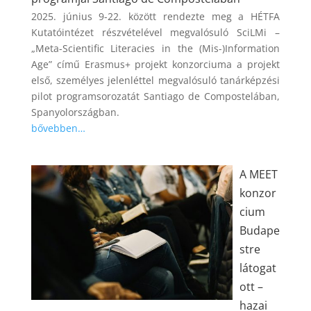
2025. június 9-22. között rendezte meg a HÉTFA
Kutatóintézet részvételével megvalósuló SciLMi –
„Meta-Scientific Literacies in the (Mis-)Information
Age” című Erasmus+ projekt konzorciuma a projekt
első, személyes jelenléttel megvalósuló tanárképzési
pilot programsorozatát Santiago de Compostelában,
Spanyolországban.
bővebben…
A MEET
konzor
cium
Budape
stre
látogat
ott –
hazai