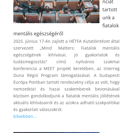
nciát
tartott
unk a
fiatalok
mentális egészségéről
2025. június 17-én zajlott a HÉTFA Kutatóintézet által
szervezett „Mind Matters: Fiatalok mentális
egészségének kihívásai, jó gyakorlatok és
tudásmegosztás” című nyilvános szakmai
konferencia a MEET projekt keretében, az Interreg
Duna Régió Program támogatásával. A budapesti
Európa Pontban tartott rendezvény célja az volt, hogy
nemzetközi és hazai szakemberek bevonásával
közösen gondolkodjunk a fiatalok mentális jóllétének
aktuális kihívásairól és az azokra adható szakpolitikai
és gyakorlati válaszokról.
bővebben…