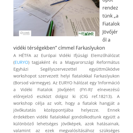
rendez
tünk „a
Fiatalok
Jövőjér
ől a
vidéki térségekben” címmel Farkaslyukon
A HÉTFA az Európai Vidéki Ifjúsági Elemzőhálózat
(
EURYO
) tagjaként és a Magyarországi Református
Egyházi Segélyszervezettel együttműködve
workshopot szervezett helyi fiatalokkal Farkaslyukon
(Borsod vármegye). Az EURYO hálózat egy ‘Információ
a Vidéki Fiatalok Jövőjéért (FYI-R)’ elnevezésű
előrejelző eszközt dolgoz ki (CIG ref.18213). A
workshop célja az volt, hogy a fiatalok hangját a
jövőkutatás középpontjába helyezze. Ennek
érdekében vidéki fiatalokkal gondolkodtunk együtt a
különböző lehetséges jövőképek, azok hatásainak,
valamint az ezek megvalósításához szükséges