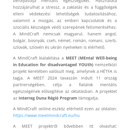
befolyásolja mentális egészségüket. Használata
hozzájárulhat a stressz, a zaklatás és a függőségek
elleni védekezési lehetőségek tudatosításához,
valamint a mozgás, az emberi kapcsolatok és a
szociális készségek védő szerepének felismeréséhez.
A MindCraft nemcsak magyarul, hanem angol,
bolgár, bosnyák, cseh, német, román, romani, szerb,
szlovák, szlovén és ukrán nyelveken is elérhető.
A MindCraft kialakítása a
MEET (MEntal WEll-being
in Education for disadvantaged YOUth)
nemzetközi
projekt keretében valósult meg, amelynek a HÉTFA is
tagja. A MEET 2024 tavaszán indult 11 ország
partnerségében, célja a fiatalok mentális
egészségének elősegítése az oktatásban. A projektet
az
Interreg Duna Régió Program
támogatja.
A MindCraft online eszköz elérhető ezen az oldalon:
https://www.meetmindcraft.eu/hu
A MEET projektről bővebben itt olvashat: