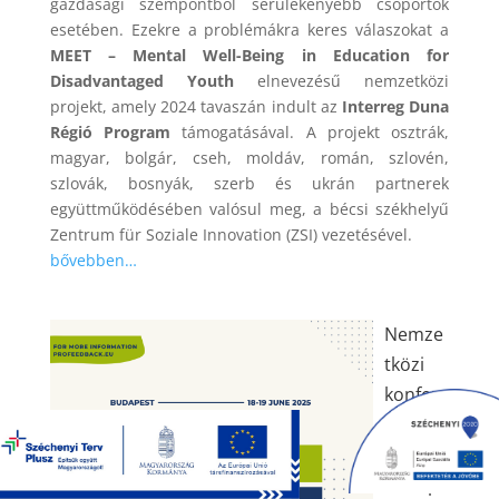
gazdasági szempontból sérülékenyebb csoportok
esetében. Ezekre a problémákra keres válaszokat a
MEET – Mental Well-Being in Education for
Disadvantaged Youth
elnevezésű nemzetközi
projekt, amely 2024 tavaszán indult az
Interreg Duna
Régió Program
támogatásával. A projekt osztrák,
magyar, bolgár, cseh, moldáv, román, szlovén,
szlovák, bosnyák, szerb és ukrán partnerek
együttműködésében valósul meg, a bécsi székhelyű
Zentrum für Soziale Innovation (ZSI) vezetésével.
bővebben…
Nemze
tközi
konfere
nciát
rendez
Budape