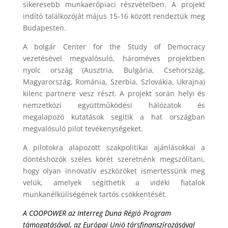
sikeresebb munkaerőpiaci részvételben. A projekt
indító találkozóját május 15-16 között rendeztük meg
Budapesten.
A bolgár Center for the Study of Democracy
vezetésével megvalósuló, hároméves projektben
nyolc ország (Ausztria, Bulgária, Csehország,
Magyarország, Románia, Szerbia, Szlovákia, Ukrajna)
kilenc partnere vesz részt. A projekt során helyi és
nemzetközi együttműködési hálózatok és
megalapozó kutatások segítik a hat országban
megvalósuló pilot tevékenységeket.
A pilotokra alapozott szakpolitikai ajánlásokkal a
döntéshozók széles körét szeretnénk megszólítani,
hogy olyan innovatív eszközöket ismertessünk meg
velük, amelyek segíthetik a vidéki fiatalok
munkanélküliségének tartós csökkentését.
A COOPOWER az Interreg Duna Régió Program
támogatásával, az Európai Unió társfinanszírozásával