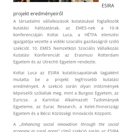
ESIRA
projekt eredményeiről
A társadalmi vállalkozások kutatásával foglalkozók
kutatási hálózatának, az EMES-nek a 10-ik
konferenciáján Koltai Luca, a HÉTFA elemzési
igazgatója vezette a vidéki szociális gazdaságról szóló
szekciót. 10. EMES Nemzetközi Szociális Vállalkozás
Kutatási Konferenciát az Erasmusi Rotterdam
Egyetem és az Utrechti Egyetem rendezte.
Koltai Luca az ESIRA kutatócsapatának tagjaként
mutatta be a projekt legfrissebb kutatási
eredményeit. A szekció során olyan intézmények
képviselői szólaltak meg, mint a Burgosi Egyetem, az
Euricse, a Karintiai Alkalmazott Tudományok
Egyeteme, az Eurac Research, a Kelet-Finnországi
Egyetem és a Bécsi Közösségi Innovációs Központ.
A
„Enhancing social innovation through the social
economy in rural areas”
című szekció során az ESIRA