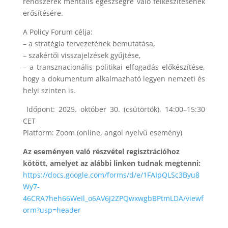
rendszerek mentális egészségre való felkészítésének
erősítésére.
A Policy Forum célja:
– a stratégia tervezetének bemutatása,
– szakértői visszajelzések gyűjtése,
– a transznacionális politikai elfogadás előkészítése,
hogy a dokumentum alkalmazható legyen nemzeti és
helyi szinten is.
Időpont: 2025. október 30. (csütörtök), 14:00–15:30
CET
Platform: Zoom (online, angol nyelvű esemény)
Az eseményen való részvétel regisztrációhoz
kötött, amelyet az alábbi linken tudnak megtenni:
https://docs.google.com/forms/d/e/1FAIpQLSc3Byu8
Wy7-
46CRA7heh66WeIl_o6AV6J2ZPQwxwgbBPtmLDA/viewf
orm?usp=header