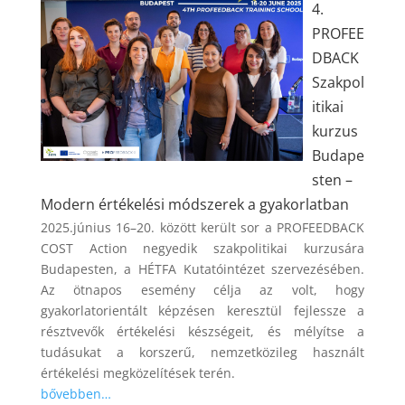
4.
PROFEE
DBACK
Szakpol
itikai
kurzus
Budape
sten –
Modern értékelési módszerek a gyakorlatban
2025.június 16–20. között került sor a PROFEEDBACK
COST Action negyedik szakpolitikai kurzusára
Budapesten, a HÉTFA Kutatóintézet szervezésében.
Az ötnapos esemény célja az volt, hogy
gyakorlatorientált képzésen keresztül fejlessze a
résztvevők értékelési készségeit, és mélyítse a
tudásukat a korszerű, nemzetközileg használt
értékelési megközelítések terén.
bővebben…