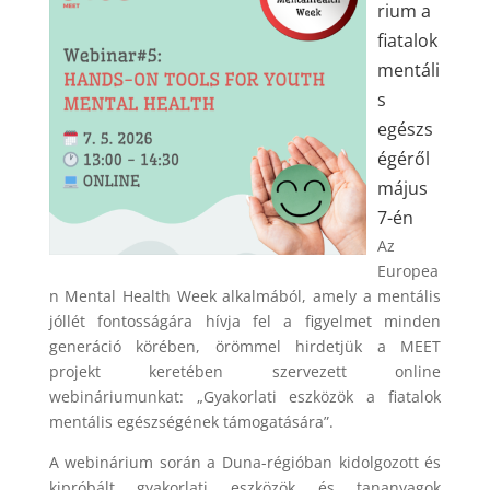
rium a
fiatalok
mentáli
s
egészs
égéről
május
7-én
Az
Europea
n Mental Health Week alkalmából, amely a mentális
jóllét fontosságára hívja fel a figyelmet minden
generáció körében, örömmel hirdetjük a MEET
projekt keretében szervezett online
webináriumunkat: „Gyakorlati eszközök a fiatalok
mentális egészségének támogatására”.
A webinárium során a Duna-régióban kidolgozott és
kipróbált gyakorlati eszközök és tananyagok