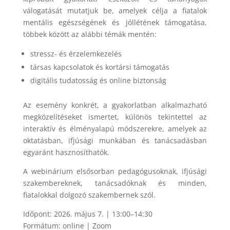
válogatását mutatjuk be, amelyek célja a fiatalok
mentális egészségének és jóllétének támogatása,
többek között az alábbi témák mentén:
stressz- és érzelemkezelés
társas kapcsolatok és kortársi támogatás
digitális tudatosság és online biztonság
Az esemény konkrét, a gyakorlatban alkalmazható
megközelítéseket ismertet, különös tekintettel az
interaktív és élményalapú módszerekre, amelyek az
oktatásban, ifjúsági munkában és tanácsadásban
egyaránt hasznosíthatók.
A webinárium elsősorban pedagógusoknak, ifjúsági
szakembereknek, tanácsadóknak és minden,
fiatalokkal dolgozó szakembernek szól.
Időpont: 2026. május 7. | 13:00–14:30
Formátum: online | Zoom