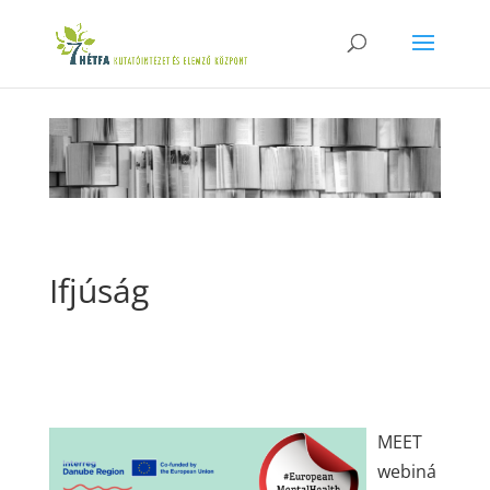
Ifjúság
MEET
webiná