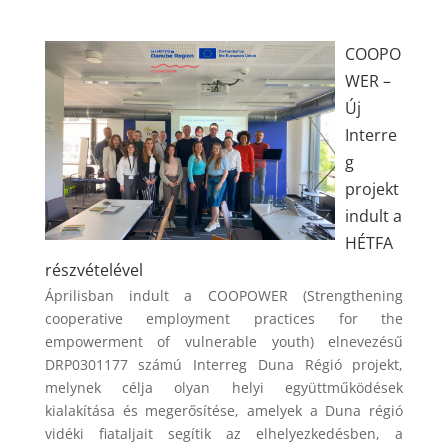
COOPO
WER –
Új
Interre
g
projekt
indult a
HÉTFA
részvételével
Áprilisban indult a COOPOWER (Strengthening
cooperative employment practices for the
empowerment of vulnerable youth) elnevezésű
DRP0301177 számú Interreg Duna Régió projekt,
melynek célja olyan helyi együttműködések
kialakítása és megerősítése, amelyek a Duna régió
vidéki fiataljait segítik az elhelyezkedésben, a