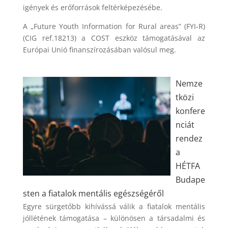
igények és erőforrások feltérképezésébe.
A „Future Youth Information for Rural areas” (FYI-R)
(CIG ref.18213) a COST eszköz támogatásával az
Európai Unió finanszírozásában valósul meg.
Nemze
tközi
konfere
nciát
rendez
a
HÉTFA
Budape
sten a fiatalok mentális egészségéről
Egyre sürgetőbb kihívássá válik a fiatalok mentális
jóllétének támogatása – különösen a társadalmi és