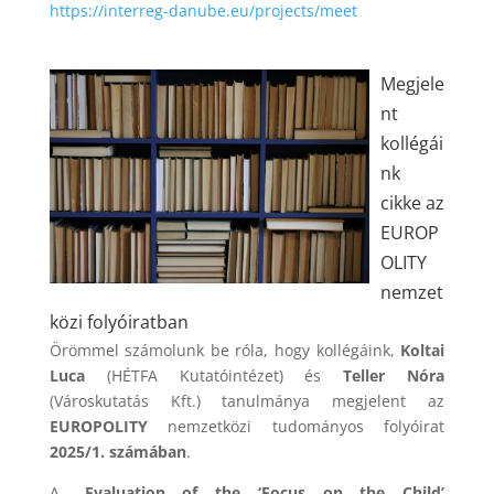
https://interreg-danube.eu/projects/meet
Megjele
nt
kollégái
nk
cikke az
EUROP
OLITY
nemzet
közi folyóiratban
Örömmel számolunk be róla, hogy kollégáink,
Koltai
Luca
(HÉTFA Kutatóintézet) és
Teller Nóra
(Városkutatás Kft.) tanulmánya megjelent az
EUROPOLITY
nemzetközi tudományos folyóirat
2025/1. számában
.
A
„Evaluation of the ‘Focus on the Child’