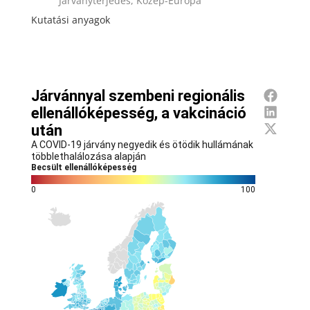
Járványterjedés, Közép-Európa
Kutatási anyagok