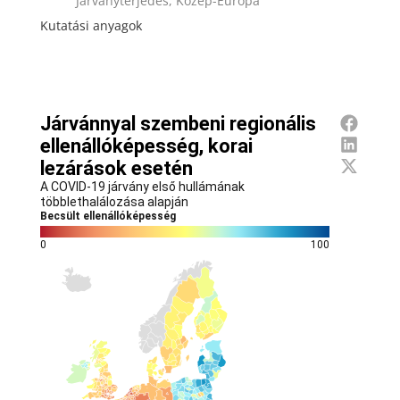
Járványterjedés, Közép-Európa
Kutatási anyagok