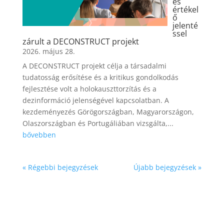
és
értékel
ő
jelenté
ssel
zárult a DECONSTRUCT projekt
2026. május 28.
A DECONSTRUCT projekt célja a társadalmi
tudatosság erősítése és a kritikus gondolkodás
fejlesztése volt a holokauszttorzítás és a
dezinformáció jelenségével kapcsolatban. A
kezdeményezés Görögországban, Magyarországon,
Olaszországban és Portugáliában vizsgálta,...
bővebben
« Régebbi bejegyzések
Újabb bejegyzések »