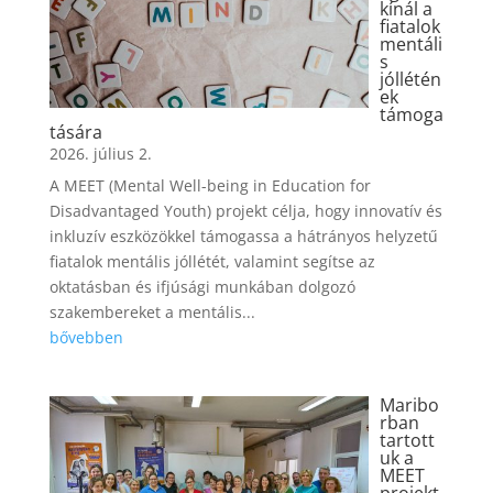
kínál a
fiatalok
mentáli
s
jóllétén
ek
támoga
tására
2026. július 2.
A MEET (Mental Well-being in Education for
Disadvantaged Youth) projekt célja, hogy innovatív és
inkluzív eszközökkel támogassa a hátrányos helyzetű
fiatalok mentális jóllétét, valamint segítse az
oktatásban és ifjúsági munkában dolgozó
szakembereket a mentális...
bővebben
Maribo
rban
tartott
uk a
MEET