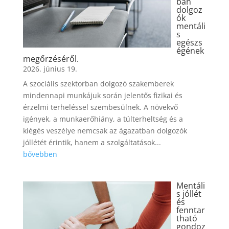
ban
dolgoz
ók
mentáli
s
egészs
égének
megőrzéséről.
2026. június 19.
A szociális szektorban dolgozó szakemberek
mindennapi munkájuk során jelentős fizikai és
érzelmi terheléssel szembesülnek. A növekvő
igények, a munkaerőhiány, a túlterheltség és a
kiégés veszélye nemcsak az ágazatban dolgozók
jóllétét érintik, hanem a szolgáltatások...
bővebben
Mentáli
s jóllét
és
fenntar
tható
gondoz