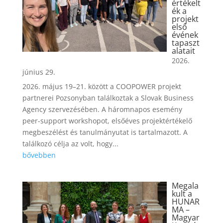
értékelt
ék a
projekt
első
évének
tapaszt
alatait
2026.
június 29.
2026. május 19–21. között a COOPOWER projekt
partnerei Pozsonyban találkoztak a Slovak Business
Agency szervezésében. A háromnapos esemény
peer-support workshopot, elsőéves projektértékelő
megbeszélést és tanulmányutat is tartalmazott. A
találkozó célja az volt, hogy...
bővebben
Megala
kult a
HUNAR
MA –
Magyar