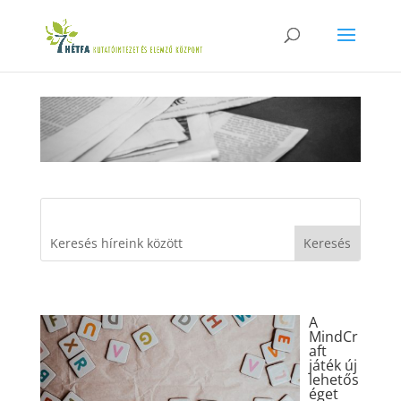
A
MindCr
aft
játék új
lehetős
éget