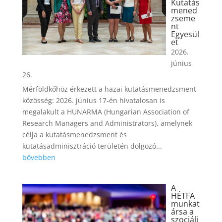
Kutatás
mened
zseme
nt
Egyesül
et
2026.
június
26.
Mérföldkőhöz érkezett a hazai kutatásmenedzsment
közösség: 2026. június 17-én hivatalosan is
megalakult a HUNARMA (Hungarian Association of
Research Managers and Administrators), amelynek
célja a kutatásmenedzsment és
kutatásadminisztráció területén dolgozó...
bővebben
A
HÉTFA
munkat
ársa a
szociáli