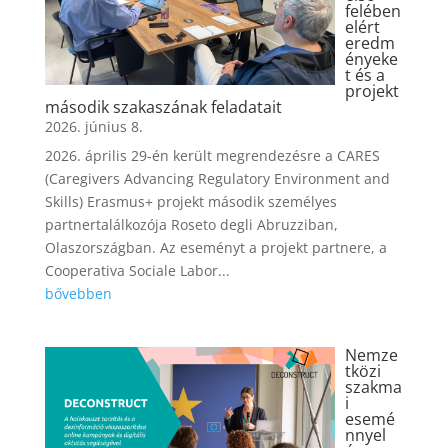
felében
elért
eredm
ényeke
t és a
projekt
második szakaszának feladatait
2026. június 8.
2026. április 29-én került megrendezésre a CARES
(Caregivers Advancing Regulatory Environment and
Skills) Erasmus+ projekt második személyes
partnertalálkozója Roseto degli Abruzziban,
Olaszországban. Az eseményt a projekt partnere, a
Cooperativa Sociale Labor...
bővebben
Nemze
tközi
szakma
i
esemé
nnyel