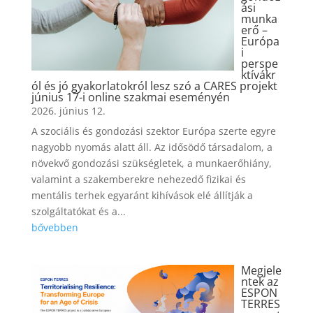
ási
munka
erő –
Európa
i
perspe
ktívákr
ól és jó gyakorlatokról lesz szó a CARES projekt
június 17-i online szakmai eseményén
2026. június 12.
A szociális és gondozási szektor Európa szerte egyre
nagyobb nyomás alatt áll. Az idősödő társadalom, a
növekvő gondozási szükségletek, a munkaerőhiány,
valamint a szakemberekre nehezedő fizikai és
mentális terhek egyaránt kihívások elé állítják a
szolgáltatókat és a...
bővebben
Megjele
ntek az
ESPON
TERRES