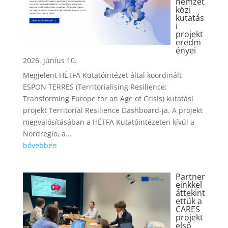
nemzet
közi
kutatás
i
projekt
eredm
ényei
2026. június 10.
Megjelent HÉTFA Kutatóintézet által koordinált
ESPON TERRES (Territorialising Resilience:
Transforming Europe for an Age of Crisis) kutatási
projekt Territorial Resilience Dashboard-ja. A projekt
megvalósításában a HÉTFA Kutatóintézeten kívül a
Nordregio, a...
bővebben
Partner
einkkel
áttekint
ettük a
CARES
projekt
első