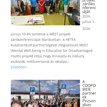
projekt
záróko
nferenc
iáját
2026.
július 1.
2026.
június 10-én tartottuk a MEET projekt
zárókonferenciáját Mariborban. A HÉTFA
Kutatóintézet partnerségével megvalósuló MEET
(Mental Well-being in Education for Disadvantaged
Youth) projekt célja, hogy innovatív és inkluzív
eszközök, módszertanok és oktatási...
bővebben
A
COOPO
WER
partner
ek
Pozson
yban