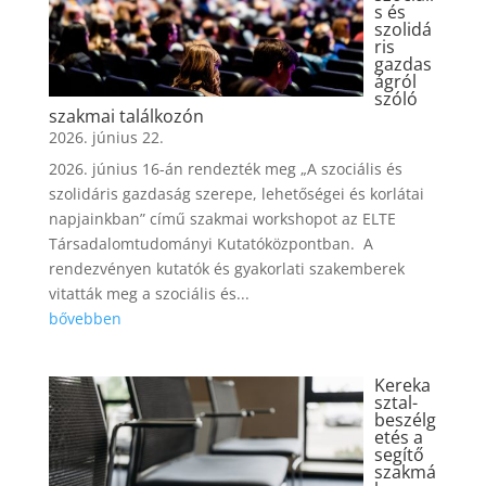
s és
szolidá
ris
gazdas
ágról
szóló
szakmai találkozón
2026. június 22.
2026. június 16-án rendezték meg „A szociális és
szolidáris gazdaság szerepe, lehetőségei és korlátai
napjainkban” című szakmai workshopot az ELTE
Társadalomtudományi Kutatóközpontban. A
rendezvényen kutatók és gyakorlati szakemberek
vitatták meg a szociális és...
bővebben
Kereka
sztal-
beszélg
etés a
segítő
szakmá