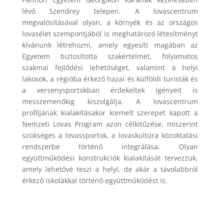
lévő Szendrey telepen. A lovascentrum
megvalósításával olyan, a környék és az országos
lovasélet szempontjából is meghatározó létesítményt
kívánunk létrehozni, amely egyesíti magában az
Egyetem biztosította szakértelmet, folyamatos
szakmai fejlődési lehetőséget, valamint a helyi
lakosok, a régióba érkező hazai és külföldi turisták és
a versenysportokban érdekeltek igényeit is
messzemenőkig kiszolgálja. A lovascentrum
profiljának kialakításakor kiemelt szerepet kapott a
Nemzeti Lovas Program azon célkitűzése, miszerint
szükséges a lovassportok, a lovaskultúra közoktatási
rendszerbe történő integrálása. Olyan
együttműködési konstrukciók kialakítását tervezzük,
amely lehetővé teszi a helyi, de akár a távolabbról
érkező iskolákkal történő együttműködést is.