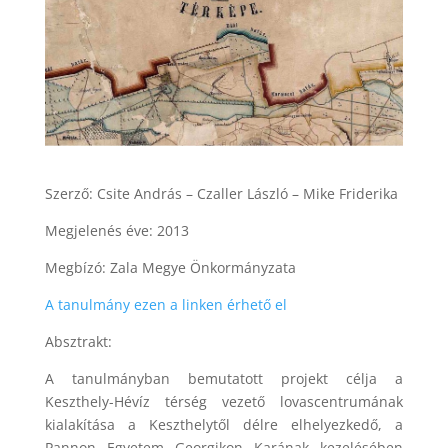
Szerző: Csite András – Czaller László – Mike Friderika
Megjelenés éve: 2013
Megbízó: Zala Megye Önkormányzata
A tanulmány ezen a linken érhető el
Absztrakt:
A tanulmányban bemutatott projekt célja a
Keszthely-Hévíz térség vezető lovascentrumának
kialakítása a Keszthelytől délre elhelyezkedő, a
Pannon Egyetem Georgikon Karának kezelésében