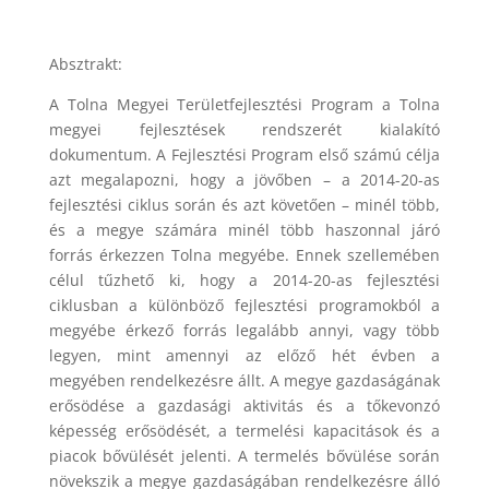
Absztrakt:
A Tolna Megyei Területfejlesztési Program a Tolna
megyei fejlesztések rendszerét kialakító
dokumentum. A Fejlesztési Program első számú célja
azt megalapozni, hogy a jövőben – a 2014-20-as
fejlesztési ciklus során és azt követően – minél több,
és a megye számára minél több haszonnal járó
forrás érkezzen Tolna megyébe. Ennek szellemében
célul tűzhető ki, hogy a 2014-20-as fejlesztési
ciklusban a különböző fejlesztési programokból a
megyébe érkező forrás legalább annyi, vagy több
legyen, mint amennyi az előző hét évben a
megyében rendelkezésre állt. A megye gazdaságának
erősödése a gazdasági aktivitás és a tőkevonzó
képesség erősödését, a termelési kapacitások és a
piacok bővülését jelenti. A termelés bővülése során
növekszik a megye gazdaságában rendelkezésre álló