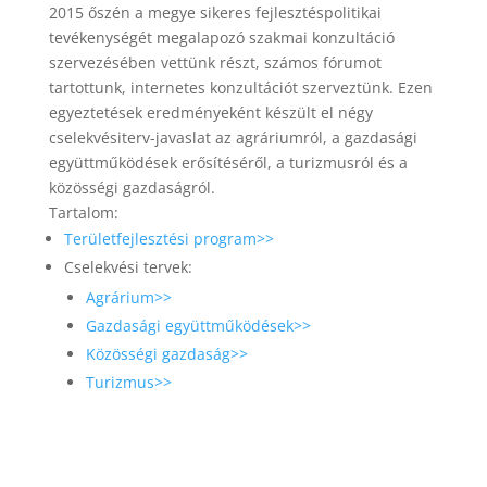
2015 őszén a megye sikeres fejlesztéspolitikai
tevékenységét megalapozó szakmai konzultáció
szervezésében vettünk részt, számos fórumot
tartottunk, internetes konzultációt szerveztünk. Ezen
egyeztetések eredményeként készült el négy
cselekvésiterv-javaslat az agráriumról, a gazdasági
együttműködések erősítéséről, a turizmusról és a
közösségi gazdaságról.
Tartalom:
Területfejlesztési program>>
Cselekvési tervek:
Agrárium>>
Gazdasági együttműködések>>
Közösségi gazdaság>>
Turizmus>>