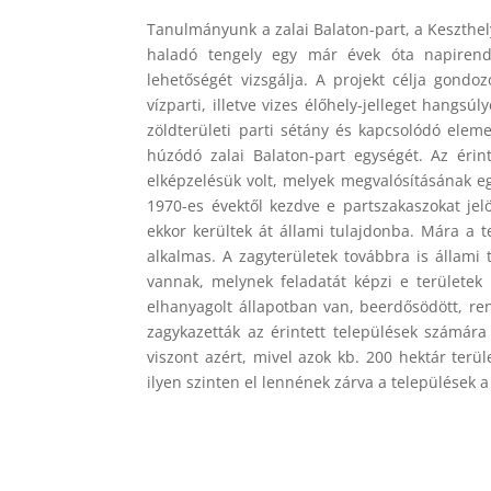
Tanulmányunk a zalai Balaton-part, a Keszthe
haladó tengely egy már évek óta napirende
lehetőségét vizsgálja. A projekt célja gondo
vízparti, illetve vizes élőhely-jelleget hangsú
zöldterületi parti sétány és kapcsolódó elem
húzódó zalai Balaton-part egységét. Az éri
elképzelésük volt, melyek megvalósításának eg
1970-es évektől kezdve e partszakaszokat jelöl
ekkor kerültek át állami tulajdonba. Mára a t
alkalmas. A zagyterületek továbbra is állami 
vannak, melynek feladatát képzi e területek 
elhanyagolt állapotban van, beerdősödött, ren
zagykazetták az érintett települések számára 
viszont azért, mivel azok kb. 200 hektár terü
ilyen szinten el lennének zárva a települések a 