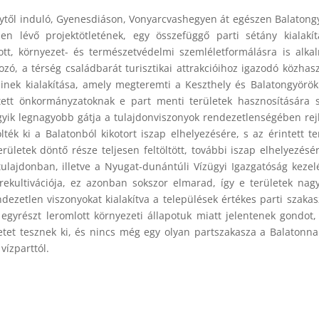
lytől induló, Gyenesdiáson, Vonyarcvashegyen át egészen Balatong
n lévő projektötletének, egy összefüggő parti sétány kialakít
zott, környezet- és természetvédelmi szemléletformálásra is alka
lyozó, a térség családbarát turisztikai attrakcióihoz igazodó közhas
einek kialakítása, amely megteremti a Keszthely és Balatongyörök
ntett önkormányzatoknak e part menti területek hasznosítására
yik legnagyobb gátja a tulajdonviszonyok rendezetlenségében rejl
ték ki a Balatonból kikotort iszap elhelyezésére, s az érintett te
erületek döntő része teljesen feltöltött, további iszap elhelyezés
tulajdonban, illetve a Nyugat-dunántúli Vízügyi Igazgatóság keze
rekultivációja, ez azonban sokszor elmarad, így e területek nag
dezetlen viszonyokat kialakítva a települések értékes parti szakas
egyrészt leromlott környezeti állapotuk miatt jelentenek gondot,
letet tesznek ki, és nincs még egy olyan partszakasza a Balatonna
vízparttól.