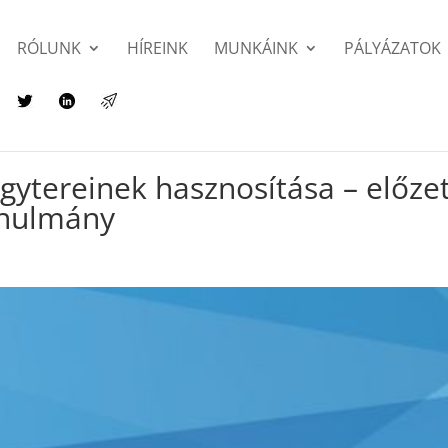
RÓLUNK
HÍREINK
MUNKÁINK
PÁLYÁZATOK
agytereinek hasznosítása – előze
anulmány