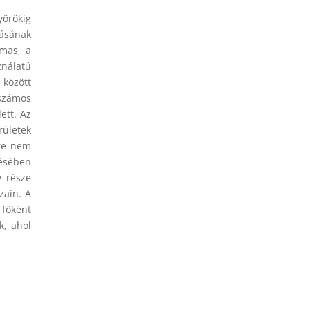
yörökig
ásának
lmas, a
ználatú
 között
 számos
ett. Az
rületek
ére nem
lésében
y része
zain. A
 főként
k, ahol