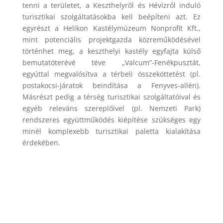
tenni a területet, a Keszthelyről és Hévízről induló
turisztikai szolgáltatásokba kell beépíteni azt. Ez
egyrészt a Helikon Kastélymúzeum Nonprofit Kft.,
mint potenciális projektgazda közreműködésével
történhet meg, a keszthelyi kastély egyfajta külső
bemutatóterévé téve „Valcum”-Fenékpusztát,
egyúttal megvalósítva a térbeli összeköttetést (pl.
postakocsi-járatok beindítása a Fenyves-allén).
Másrészt pedig a térség turisztikai szolgáltatóival és
egyéb releváns szereplőivel (pl. Nemzeti Park)
rendszeres együttműködés kiépítése szükséges egy
minél komplexebb turisztikai paletta kialakítása
érdekében.