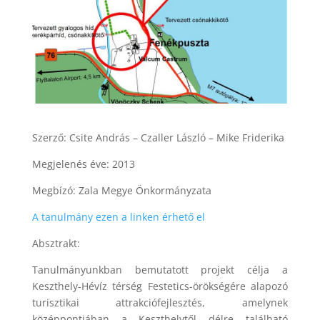
Szerző: Csite András – Czaller László – Mike Friderika
Megjelenés éve: 2013
Megbízó: Zala Megye Önkormányzata
A tanulmány ezen a linken érhető el
Absztrakt:
Tanulmányunkban bemutatott projekt célja a
Keszthely-Hévíz térség Festetics-örökségére alapozó
turisztikai attrakciófejlesztés, amelynek
középpontjában a Keszthelytől délre található