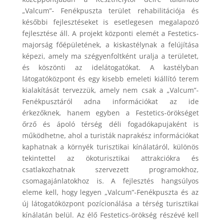
„Valcum”- Fenékpuszta terület rehabilitációja és
későbbi fejlesztéseket is esetlegesen megalapozó
fejlesztése áll. A projekt központi elemét a Festetics-
majorság főépületének, a kiskastélynak a felújítása
képezi, amely ma szégyenfoltként uralja a területet,
és köszönti az idelátogatókat. A kastélyban
látogatóközpont és egy kisebb emeleti kiállító terem
kialakítását tervezzük, amely nem csak a „Valcum”-
Fenékpusztáról adna információkat az ide
érkezőknek, hanem egyben a Festetics-örökséget
őrző és ápoló térség déli fogadókapujaként is
működhetne, ahol a turisták naprakész információkat
kaphatnak a környék turisztikai kínálatáról, különös
tekintettel az ökoturisztikai attrakciókra és
csatlakozhatnak szervezett programokhoz,
csomagajánlatokhoz is. A fejlesztés hangsúlyos
eleme kell, hogy legyen „Valcum”-Fenékpuszta és az
új látogatóközpont pozícionálása a térség turisztikai
kínálatán belül. Az élő Festetics-örökség részévé kell