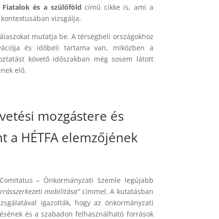
 Fiatalok és a szülőföld
című cikke is, ami a
s kontextusában vizsgálja.
válaszokat mutatja be. A térségbeli országokhoz
ációja és időbeli tartama van, miközben a
toztatást követő időszakban még sosem látott
enek elő.
vetési mozgástere és
ent a HÉTFA elemzőjének
 Comitatus – Önkormányzati Szemle legújabb
rrásszerkezeti mobilitása”
címmel. A kutatásban
zsgálatával igazolták, hogy az önkormányzati
ésének és a szabadon felhasználható források