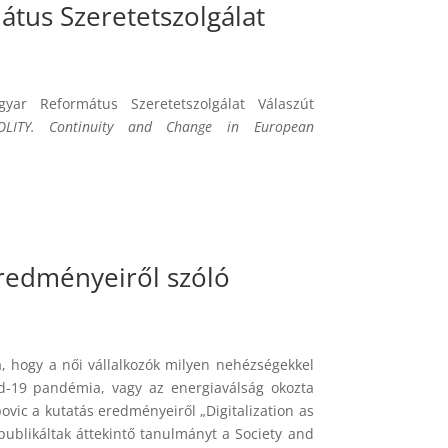
tus Szeretetszolgálat
r Református Szeretetszolgálat Válaszút
OLITY. Continuity and Change in European
eredményeiről szóló
, hogy a női vállalkozók milyen nehézségekkel
d-19 pandémia, vagy az energiaválság okozta
povic a kutatás eredményeiről „Digitalization as
ublikáltak áttekintő tanulmányt a Society and