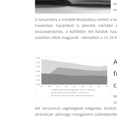
m
ma
A tanulmány a trendek felvázolása mellett a ki
hasonlóan hazánkból is jelentős mértékű 
visszavándorlás, a külföldön élő fiatalok h
számban éltek magyarok – kiemelten a 15-29 éve
A
f
c
M
s
két társszerző segítségével (Hegedűs Szilár
alrendszer pénzügyi mozgástere számottevően