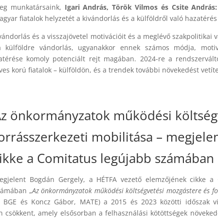
eg munkatársaink,
Igari András, Török Vilmos és Csite András:
gyar fiatalok helyzetét a kivándorlás és a külföldről való hazatéré
vándorlás és a visszajövetel motivációit és a meglévő szakpolitikai 
a külföldre vándorlás, ugyanakkor ennek számos módja, motiv
azatérése komoly potenciált rejt magában. 2024-re a rendszervál
s korú fiatalok – külföldön, és a trendek további növekedést vetít
z önkormányzatok működési költség
orrásszerkezeti mobilitása – megjel
ikke a Comitatus legújabb számában
egjelent Bogdán Gergely, a HÉTFA vezető elemzőjének cikke a
zámában „
Az önkormányzatok működési költségvetési mozgástere és fo
d, BGE és Koncz Gábor, MATE) a 2015 és 2023 közötti időszak vi
 csökkent, amely elsősorban a felhasználási kötöttségek növeked