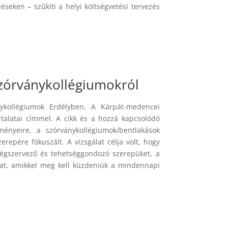
éseken – szűkíti a helyi költségvetési tervezés
szórványkollégiumokról
nykollégiumok Erdélyben, A Kárpát-medencei
talatai címmel. A cikk és a hozzá kapcsolódó
ényeire, a szórványkollégiumok/
bentlakások
repére fókuszált. A vizsgálat célja volt, hogy
égszervező és tehetséggondozó szerepüket, a
okat, amikkel meg kell küzdeniük a mindennapi