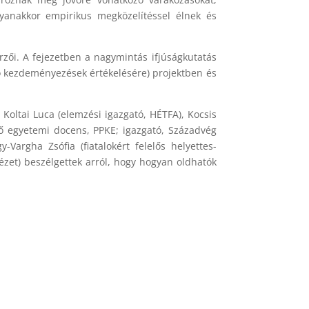
yanakkor empirikus megközelítéssel élnek és
erzői. A fejezetben a nagymintás ifjúságkutatás
lzó kezdeményezések értékelésére) projektben és
Koltai Luca (elemzési igazgató, HÉTFA), Kocsis
tő egyetemi docens, PPKE; igazgató, Századvég
Vargha Zsófia (fiatalokért felelős helyettes-
tézet) beszélgettek arról, hogy hogyan oldhatók