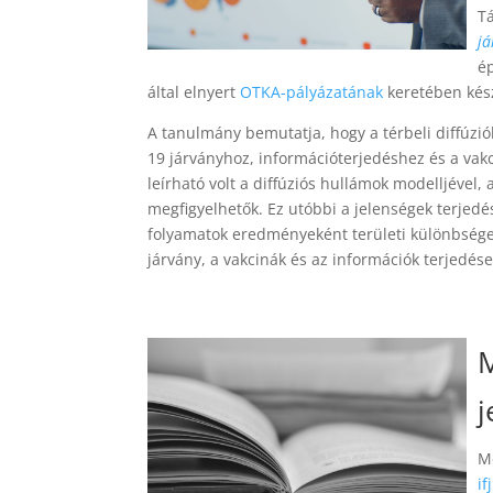
T
já
é
által elnyert
OTKA-pályázatának
keretében kész
A tanulmány bemutatja, hogy a térbeli diffúz
19 járványhoz, információterjedéshez és a vak
leírható volt a diffúziós hullámok modelljével,
megfigyelhetők. Ez utóbbi a jelenségek terjedé
folyamatok eredményeként területi különbségek
járvány, a vakcinák és az információk terjedése
M
j
M
i