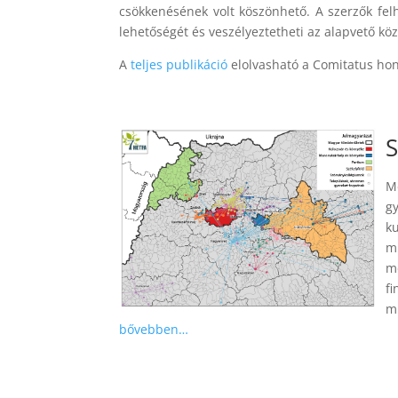
csökkenésének volt köszönhető. A szerzők felhí
lehetőségét és veszélyeztetheti az alapvető közs
A
teljes publikáció
elolvasható a Comitatus hon
S
M
g
k
m
m
f
m
bővebben…