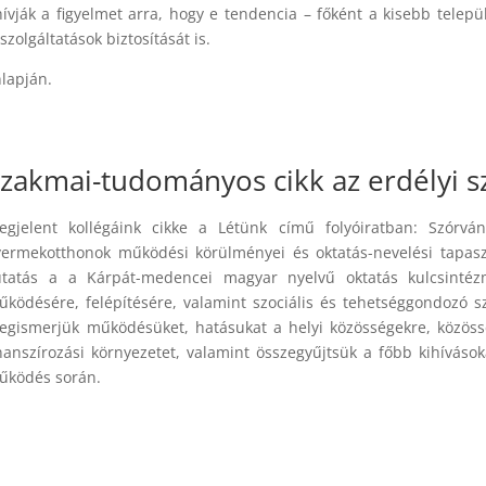
vják a figyelmet arra, hogy e tendencia – főként a kisebb települ
zolgáltatások biztosítását is.
lapján.
zakmai-tudományos cikk az erdélyi 
egjelent kollégáink cikke a Létünk című folyóiratban: Szórvá
yermekotthonok működési körülményei és oktatás-nevelési tapasz
utatás a a Kárpát-medencei magyar nyelvű oktatás kulcsintézm
űködésére, felépítésére, valamint szociális és tehetséggondozó sze
egismerjük működésüket, hatásukat a helyi közösségekre, közöss
inanszírozási környezetet, valamint összegyűjtsük a főbb kihívás
űködés során.