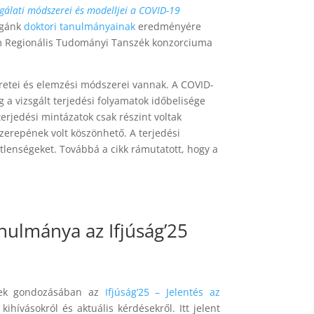
zsgálati módszerei és modelljei a COVID-19
égánk
doktori tanulmányainak
eredményére
em Regionális Tudományi Tanszék konzorciuma
retei és elemzési módszerei vannak. A COVID-
a vizsgált terjedési folyamatok időbelisége
terjedési mintázatok csak részint voltak
szerepének volt köszönhető. A terjedési
tlenségeket. Továbbá a cikk rámutatott, hogy a
ulmánya az Ifjúság’25
ének gondozásában az
Ifjúság’25 – Jelentés az
ihívásokról és aktuális kérdésekről. Itt jelent