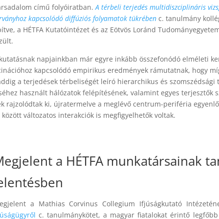
ársadalom című folyóiratban.
A térbeli terjedés multidiszciplináris vi
rványhoz kapcsolódó diffúziós folyamatok tükrében
c.
tanulmány koll
pítve, a HÉTFA Kutatóintézet és az Eötvös Loránd Tudományegyet
ült.
iókutatásnak napjainkban már egyre inkább összefonódó elméleti ke
cinációhoz kapcsolódó empirikus eredmények rámutatnak, hogy míg 
 addig a terjedések térbeliségét leíró hierarchikus és szomszédsági 
séhez használt hálózatok felépítésének, valamint egyes terjesztők 
 rajzolódtak ki, újratermelve a meglévő centrum-periféria egyenlő
 között változatos interakciók is megfigyelhetők voltak.
egjelent a HÉTFA munkatársainak tan
elentésben
egjelent a Mathias Corvinus Collegium Ifjúságkutató Intézet
fjúságügyről
c. tanulmánykötet, a magyar fiatalokat érintő legfőbb k