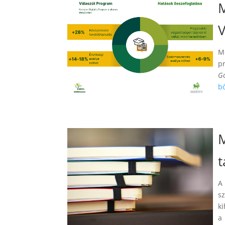
M
V
M
p
G
b
M
A
s
ki
a