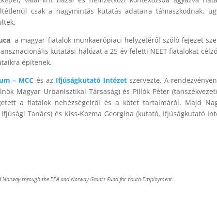
tétlenül csak a nagymintás kutatás adataira támaszkodnak, ug
ltek.
Luca
, a magyar fiatalok munkaerőpiaci helyzetéről szóló fejezet sz
ransznacionális kutatási hálózat a 25 év feletti NEET fiatalokat cé
ataikra építenek.
gium – MCC
és az
Ifjúságkutató Intézet
szervezte. A rendezvényen 
lnök Magyar Urbanisztikai Társaság) és Pillók Péter (tanszékveze
ett a fiatalok nehézségeiről és a kötet tartalmáról. Majd Nagy-
 Ifjúsági Tanács) és Kiss-Kozma Georgina (kutató, Ifjúságkutató In
n and Norway through the EEA and Norway Grants Fund for Youth Employment.