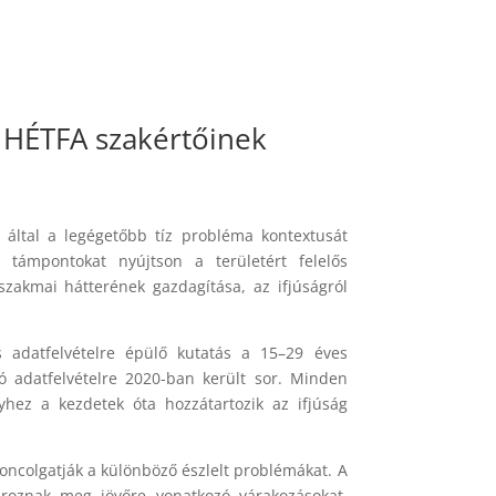
a HÉTFA szakértőinek
 által a legégetőbb tíz probléma kontextusát
 támpontokat nyújtson a területért felelős
zakmai hátterének gazdagítása, az ifjúságról
 adatfelvételre épülő kutatás a 15–29 éves
ó adatfelvételre 2020-ban került sor. Minden
lyhez a kezdetek óta hozzátartozik az ifjúság
ncolgatják a különböző észlelt problémákat. A
tároznak meg jövőre vonatkozó várakozásokat,