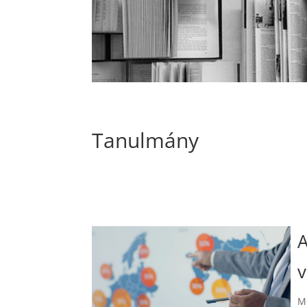
Tanulmány
A
v
Me