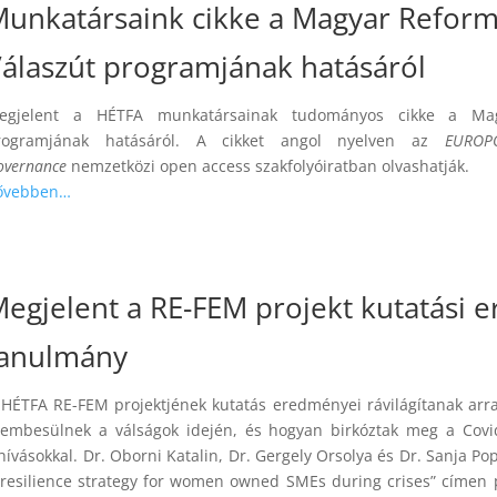
unkatársaink cikke a Magyar Reformá
álaszút programjának hatásáról
egjelent a HÉTFA munkatársainak tudományos cikke a Magya
rogramjának hatásáról. A cikket angol nyelven az
EUROP
overnance
nemzetközi open access szakfolyóiratban olvashatják.
ővebben…
egjelent a RE-FEM projekt kutatási 
tanulmány
 HÉTFA RE-FEM projektjének kutatás eredményei rávilágítanak arra
zembesülnek a válságok idején, és hogyan birkóztak meg a Covi
hívásokkal. Dr. Oborni Katalin, Dr. Gergely Orsolya és Dr. Sanja Po
 resilience strategy for women owned SMEs during crises” címen p