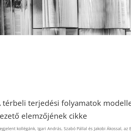
 térbeli terjedési folyamatok model
ezető elemzőjének cikke
gjelent kollégánk, Igari András, Szabó Pállal és Jakobi Ákossal, az