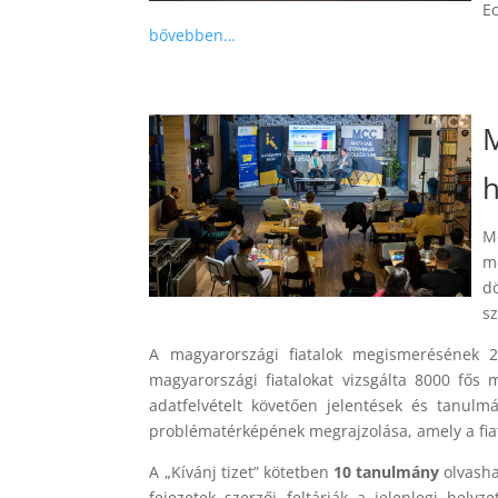
E
bővebben…
M
h
M
m
d
sz
A magyarországi fiatalok megismerésének 2
magyarországi fiatalokat vizsgálta 8000 fős
adatfelvételt követően jelentések és tanulmá
problématérképének megrajzolása, amely a fia
A „Kívánj tizet” kötetben
10 tanulmány
olvasha
fejezetek szerzői feltárják a jelenlegi hel