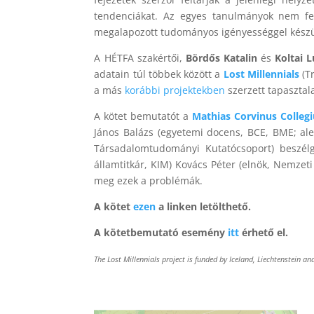
tendenciákat. Az egyes tanulmányok nem fel
megalapozott tudományos igényességgel készü
A HÉTFA szakértői,
Bördős Katalin
és
Koltai 
adatain túl többek között a
Lost Millennials
(T
a más
korábbi projektekben
szerzett tapasztal
A kötet bemutatót a
Mathias Corvinus Colle
János Balázs (egyetemi docens, BCE, BME; ale
Társadalomtudományi Kutatócsoport) beszélget
államtitkár, KIM) Kovács Péter (elnök, Nemzeti
meg ezek a problémák.
A kötet
ezen
a linken letölthető.
A kötetbemutató esemény
itt
érhető el.
The Lost Millennials project is funded by Iceland, Liechtenstei