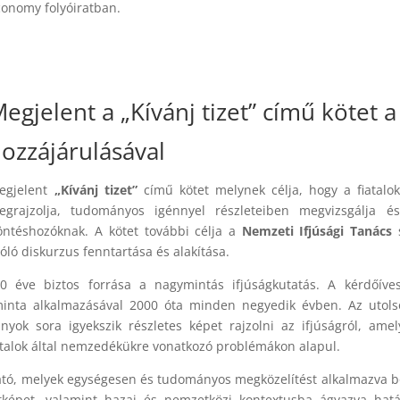
conomy folyóiratban.
egjelent a „Kívánj tizet” című kötet 
ozzájárulásával
egjelent
„Kívánj tizet”
című kötet melynek célja, hogy a fiatalok
egrajzolja, tudományos igénnyel részleteiben megvizsgálja és
öntéshozóknak. A kötet további célja a
Nemzeti Ifjúsági Tanács
s
óló diskurzus fenntartása és alakítása.
0 éve biztos forrása a nagymintás ifjúságkutatás. A kérdőíves
 minta alkalmazásával 2000 óta minden negyedik évben. Az utols
nyok sora igyekszik részletes képet rajzolni az ifjúságról, ame
talok által nemzedékükre vonatkozó problémákon alapul.
tó, melyek egységesen és tudományos megközelítést alkalmazva bo
yzetképet, valamint hazai és nemzetközi kontextusba ágyazva ha