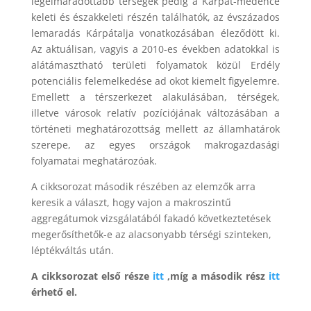
legelmaradottabb térségek pedig a Kárpát-medence
keleti és északkeleti részén találhatók, az évszázados
lemaradás Kárpátalja vonatkozásában éleződött ki.
Az aktuálisan, vagyis a 2010-es években adatokkal is
alátámasztható területi folyamatok közül Erdély
potenciális felemelkedése ad okot kiemelt figyelemre.
Emellett a térszerkezet alakulásában, térségek,
illetve városok relatív pozíciójának változásában a
történeti meghatározottság mellett az államhatárok
szerepe, az egyes országok makrogazdasági
folyamatai meghatározóak.
A cikksorozat második részében az elemzők arra
keresik a választ, hogy vajon a makroszintű
aggregátumok vizsgálatából fakadó következtetések
megerősíthetők-e az alacsonyabb térségi szinteken,
léptékváltás után.
A cikksorozat első része
itt
,míg a második rész
itt
érhető el.