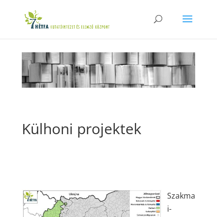
Külhoni projektek
Szakma
i-