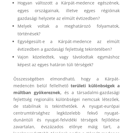
Hogyan változott a Kárpát-medence egészének,
egyes országainak, illetve egyes régióinak
gazdasági helyzete az elmúlt évtizedben?
Melyek voltak a meghatározó folyamatok,
történések?
Egységesült-e a Kárpát-medence az elmúlt
évtizedben a gazdasági fejlettség tekintetében?
Vajon közeledtek, vagy távolodtak egymáshoz
képest az egyes határon túli térségek?
Összességében elmondható, hogy a Kárpát-
medencén belül fellelhető
területi különbségek a
múltban gyökereznek,
és a társadalmi-gazdasági
fejlettség regionális különbségei nemcsak létezőek,
de stabilnak is tekinthetőek. A nyugat-európai
centrumtérséghez legközelebb fekvő nyugat-
dunántúli és nyugat-felvidéki térségek fejlődése
zavartalan, évszázados előnye máig tart, a