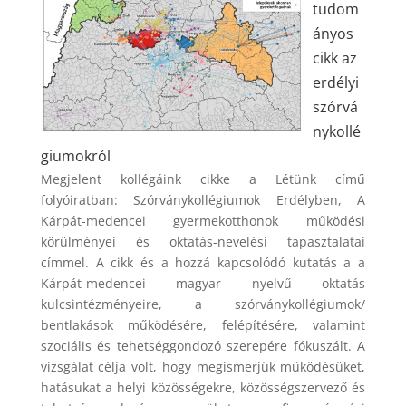
tudom
ányos
cikk az
erdélyi
szórvá
nykollé
giumokról
Megjelent kollégáink cikke a Létünk című
folyóiratban: Szórványkollégiumok Erdélyben, A
Kárpát-medencei gyermekotthonok működési
körülményei és oktatás-nevelési tapasztalatai
címmel. A cikk és a hozzá kapcsolódó kutatás a a
Kárpát-medencei magyar nyelvű oktatás
kulcsintézményeire, a szórványkollégiumok/
bentlakások működésére, felépítésére, valamint
szociális és tehetséggondozó szerepére fókuszált. A
vizsgálat célja volt, hogy megismerjük működésüket,
hatásukat a helyi közösségekre, közösségszervező és