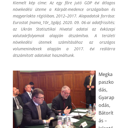
Kiemelt kép címe: Az egy főre jutó GDP évi átlagos
növekedési üteme a Kárpát-medence országaiban és
magyarlakta régióiban, 2012–2017. Alapadatok forrása:
Eurostat [nama_10r_3gdp], 2020. 09. 06-ai adatfrissítés;
az Ukrán Statisztikai Hivatal adatai az évközepi
valutaárfolyamok alapján átszámítva. A területi
növekedési ütemek számításához az országos
volumenindexek alapján a 2017. évi reálárra
átszámított adatokat használtunk.
Megka
paszko
dás,
Gyarap
odás,
Bátorít
ás –