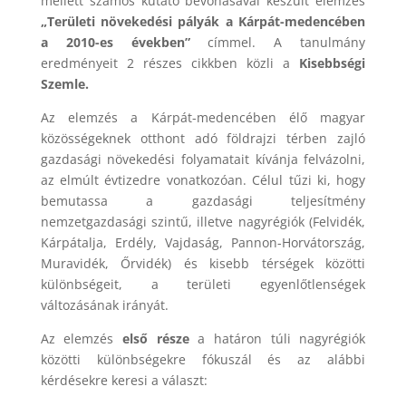
mellett számos kutató bevonásával készült elemzés
„Területi növekedési pályák a Kárpát-medencében
a 2010-es években”
címmel. A tanulmány
eredményeit 2 részes cikkben közli a
Kisebbségi
Szemle.
Az elemzés a Kárpát-medencében élő magyar
közösségeknek otthont adó földrajzi térben zajló
gazdasági növekedési folyamatait kívánja felvázolni,
az elmúlt évtizedre vonatkozóan. Célul tűzi ki, hogy
bemutassa a gazdasági teljesítmény
nemzetgazdasági szintű, illetve nagyrégiók (Felvidék,
Kárpátalja, Erdély, Vajdaság, Pannon-Horvátország,
Muravidék, Őrvidék) és kisebb térségek közötti
különbségeit, a területi egyenlőtlenségek
változásának irányát.
Az elemzés
első része
a határon túli nagyrégiók
közötti különbségekre fókuszál és az alábbi
kérdésekre keresi a választ: