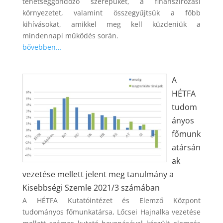
tehetséggondozó szerepüket, a finanszírozási
környezetet, valamint összegyűjtsük a főbb
kihívásokat, amikkel meg kell küzdeniük a
mindennapi működés során.
bővebben…
A
HÉTFA
tudom
ányos
főmunk
atársán
ak
vezetése mellett jelent meg tanulmány a
Kisebbségi Szemle 2021/3 számában
A HÉTFA Kutatóintézet és Elemző Központ
tudományos főmunkatársa, Lőcsei Hajnalka vezetése