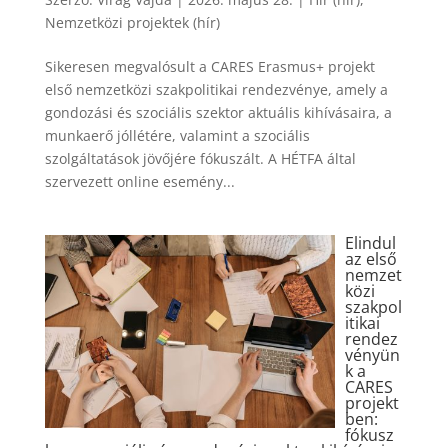
Nemzetközi projektek (hír)
Sikeresen megvalósult a CARES Erasmus+ projekt
első nemzetközi szakpolitikai rendezvénye, amely a
gondozási és szociális szektor aktuális kihívásaira, a
munkaerő jóllétére, valamint a szociális
szolgáltatások jövőjére fókuszált. A HÉTFA által
szervezett online esemény...
Elindul
az első
nemzet
közi
szakpol
itikai
rendez
vényün
k a
CARES
projekt
ben:
fókusz