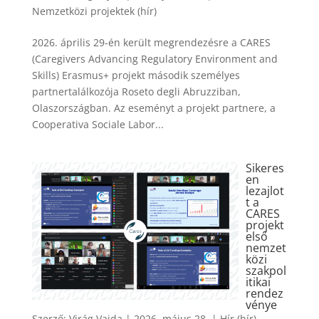
Nemzetközi projektek (hír)
2026. április 29-én került megrendezésre a CARES
(Caregivers Advancing Regulatory Environment and
Skills) Erasmus+ projekt második személyes
partnertalálkozója Roseto degli Abruzziban,
Olaszországban. Az eseményt a projekt partnere, a
Cooperativa Sociale Labor...
Sikeres
en
lezajlot
t a
CARES
projekt
első
nemzet
közi
szakpol
itikai
rendez
vénye
Szerző:
Virág Vajda
|
2026. május 28.
|
Hír (hír)
,