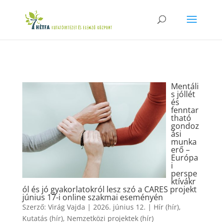
Mentáli
s jóllét
és
fenntar
tható
gondoz
ási
munka
erő –
Európa
i
perspe
ktívákr
ól és jó gyakorlatokról lesz szó a CARES projekt
június 17-i online szakmai eseményén
Szerző:
Virág Vajda
|
2026. június 12.
|
Hír (hír)
,
Kutatás (hír)
,
Nemzetközi projektek (hír)