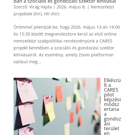
ban a szociális és gondozási szektor kihívásai
Szerző:
Virág Vajda
|
2026. május 8.
|
Nemzetközi
projektek (hír)
,
Hír (hír)
Örömmel jelentjük be, hogy 2026. május 13-án 14:00
és 15:30 között megrendezésre kerül az első online
nemzetközi szakpolitikai rendezvényünk a CARES
projekt keretében a szociális és gondozási szektor
kihívásairól. Az esemény, amely Zoom platformon
valósul meg...
Elkészü
lt a
CARES
pilot
képzési
módsz
ertana
a
gondoz
ási
terület
en