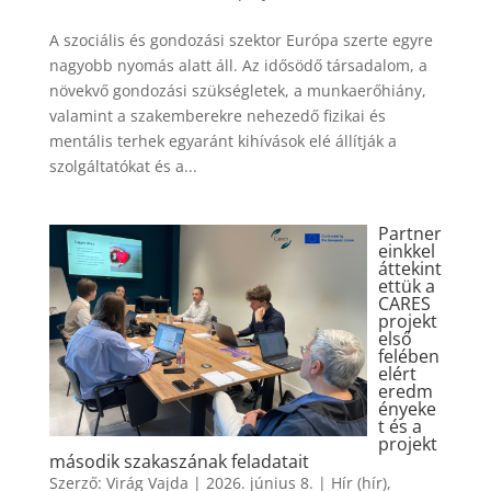
A szociális és gondozási szektor Európa szerte egyre
nagyobb nyomás alatt áll. Az idősödő társadalom, a
növekvő gondozási szükségletek, a munkaerőhiány,
valamint a szakemberekre nehezedő fizikai és
mentális terhek egyaránt kihívások elé állítják a
szolgáltatókat és a...
Partner
einkkel
áttekint
ettük a
CARES
projekt
első
felében
elért
eredm
ényeke
t és a
projekt
második szakaszának feladatait
Szerző:
Virág Vajda
|
2026. június 8.
|
Hír (hír)
,