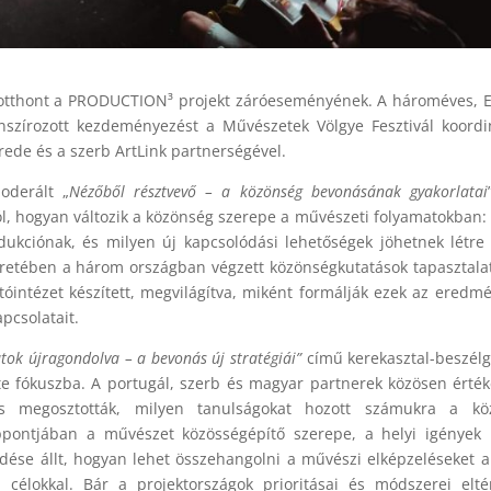
t otthont a PRODUCTION³ projekt záróeseményének. A hároméves, 
anszírozott kezdeményezést a Művészetek Völgye Fesztivál koordi
ede és a szerb ArtLink partnerségével.
oderált „
Nézőből résztvevő – a közönség bevonásának gyakorlatai
l, hogyan változik a közönség szerepe a művészeti folyamatokban:
ukciónak, és milyen új kapcsolódási lehetőségek jöhetnek létre 
eretében a három országban végzett közönségkutatások tapasztalat
tóintézet készített, megvilágítva, miként formálják ezek az eredm
pcsolatait.
tok újragondolva – a bevonás új stratégiái”
című kerekasztal-beszélg
zte fókuszba. A portugál, szerb és magyar partnerek közösen érték
s megosztották, milyen tanulságokat hozott számukra a kö
ppontjában a művészet közösségépítő szerepe, a helyi igények 
ése állt, hogyan lehet összehangolni a művészi elképzeléseket a 
célokkal. Bár a projektországok prioritásai és módszerei elté