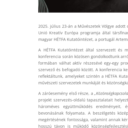
2025. július 23-án a Művészetek Völgye adot
Unió Kreatív Európa programja által társfin
magyar HÉTFA Kutatóintézet, a portugál Artemr
A HÉTFA Kutatóintézet által szervezett és m
konferencia során közösen gondolkodtunk arró
formában válhat aktív részesévé egy-egy prod
szervező és befogadó között. A konferencia k
reflektáltunk, amelyeket szintén a HÉTFA Kuta
művészeti szervezetek munkáját és közönségka
A záróesemény első része, a
„Közönségkapcsola
projekt szervezés-oldalú tapasztalatait helye
hároméves együttműködés eredményeit, é
bevonásának folyamata. A beszélgetés közé
megértésének fontossága, valamint annak kérd
hosszú távon is működő közönségfejlesztési 