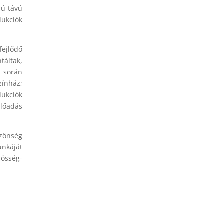
zú távú
dukciók
fejlődő
táltak,
k során
zínház;
dukciók
előadás
özönség
unkáját
zösség-