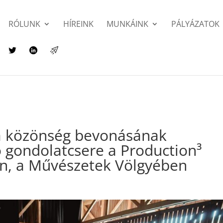
RÓLUNK
HÍREINK
MUNKÁINK
PÁLYÁZATOK
 a közönség bevonásának
ló gondolatcsere a Production³
n, a Művészetek Völgyében