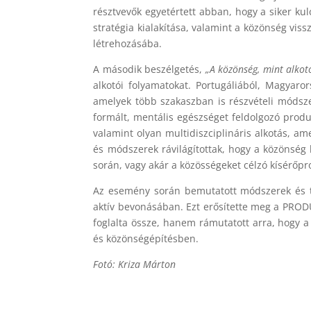
résztvevők egyetértett abban, hogy a siker ku
stratégia kialakítása, valamint a közönség vis
létrehozásába.
A második beszélgetés,
„A közönség, mint alkot
alkotói folyamatokat. Portugáliából, Magyaro
amelyek több szakaszban is részvételi módsze
formált, mentális egészséget feldolgozó produ
valamint olyan multidiszciplináris alkotás, am
és módszerek rávilágítottak, hogy a közönség
során, vagy akár a közösségeket célzó kísérőpr
Az esemény során bemutatott módszerek és ta
aktív bevonásában. Ezt erősítette meg a PRO
foglalta össze, hanem rámutatott arra, hogy a
és közönségépítésben.
Fotó: Kriza Márton