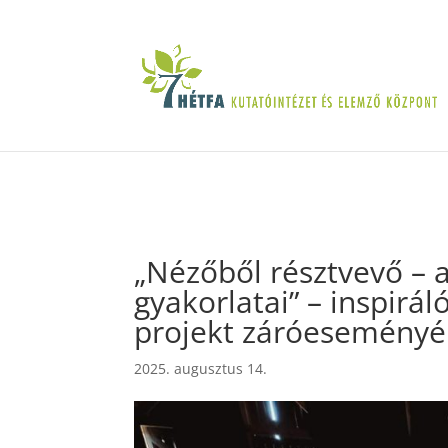
„Nézőből résztvevő –
gyakorlatai” – inspirá
projekt záróeseményé
2025. augusztus 14.