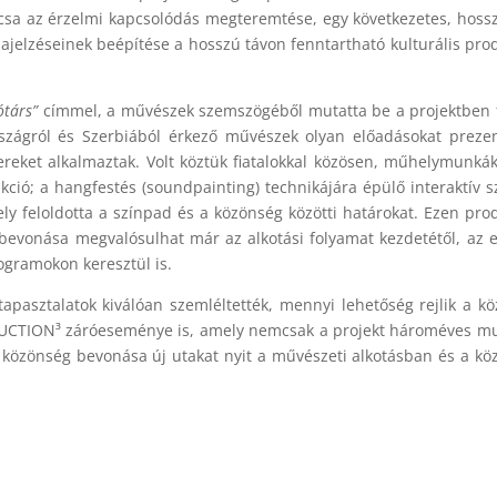
lcsa az érzelmi kapcsolódás megteremtése, egy következetes, hoss
szajelzéseinek beépítése a hosszú távon fenntartható kulturális pro
ótárs”
címmel, a művészek szemszögéből mutatta be a projektben 
rszágról és Szerbiából érkező művészek olyan előadásokat prezen
reket alkalmaztak. Volt köztük fiatalokkal közösen, műhelymunká
kció; a hangfestés (soundpainting) technikájára épülő interaktív s
ely feloldotta a színpad és a közönség közötti határokat. Ezen pro
 bevonása megvalósulhat már az alkotási folyamat kezdetétől, az 
ogramokon keresztül is.
pasztalatok kiválóan szemléltették, mennyi lehetőség rejlik a k
DUCTION³ záróeseménye is, amely nemcsak a projekt hároméves m
 közönség bevonása új utakat nyit a művészeti alkotásban és a kö