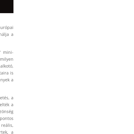
Európai
nálja a
” mini-
 milyen
alkotó,
aira is
ények a
etés, a
elték a
zönség
pontos
reális,
rtek, a