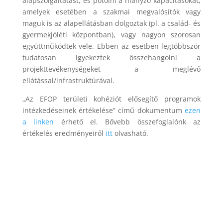
alapszolgáltatást, és pótolni a hiányzó kapacitásokat,
amelyek esetében a szakmai megvalósítók vagy
maguk is az alapellátásban dolgoztak (pl. a család- és
gyermekjóléti központban), vagy nagyon szorosan
együttműködtek vele. Ebben az esetben legtöbbször
tudatosan igyekeztek összehangolni a
projekttevékenységeket a meglévő
ellátással/infrastruktúrával.
„Az EFOP területi kohéziót elősegítő programok
intézkedéseinek értékelése” című dokumentum
ezen
a linken
érhető el. Bővebb összefoglalónk az
értékelés eredményeiről
itt
olvasható.