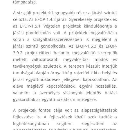
támogatása.
A vizsgált projektek legnagyobb része a járási szintet
célozta. Az EFOP-1.4.2 járási Gyerekesély projektek és
az EFOP-1.5.1 Végtelen projektek kiindulópontja a
járási gondolkodás volt. A projektek megvalósítása
során a szolgáltatásszervezésben is megjelent a
járási szintű gondolkodás. Az EFOP-1.5.3 és EFOP-
3.9.2 projektekben hasonló megvalósító szereplők
mellett változatosabb megvalósítási módok és
tevékenységek születtek. A terepen készült interjúk
tanulságai alapján árnyalt kép rajzolódik ki a helyi és
járási együttműködések jellegével kapcsolatban. Az
eleve meglévő kapcsolódások, egyéni hozzáállás,
valamint a személyes viszonyok jelentős hatást
gyakoroltak az együttműködés minőségére.
A projektek fontos célja volt az alapszolgáltatások
fejlesztése is. A fejlesztések közül azok tudták a
leghatékonyabban segíteni, kiegészíteni az