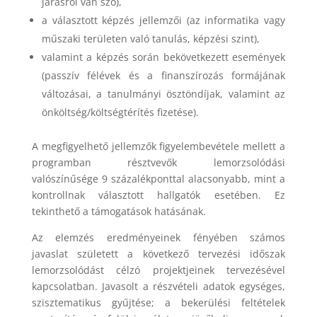
járásról van szó),
a választott képzés jellemzői (az informatika vagy
műszaki területen való tanulás, képzési szint),
valamint a képzés során bekövetkezett események
(passzív félévek és a finanszírozás formájának
változásai, a tanulmányi ösztöndíjak, valamint az
önköltség/költségtérítés fizetése).
A megfigyelhető jellemzők figyelembevétele mellett a
programban résztvevők lemorzsolódási
valószínűsége 9 százalékponttal alacsonyabb, mint a
kontrollnak választott hallgatók esetében. Ez
tekinthető a támogatások hatásának.
Az elemzés eredményeinek fényében számos
javaslat született a következő tervezési időszak
lemorzsolódást célzó projektjeinek tervezésével
kapcsolatban. Javasolt a részvételi adatok egységes,
szisztematikus gyűjtése; a bekerülési feltételek