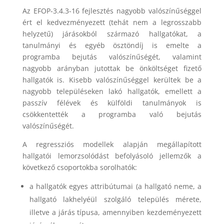
Az EFOP-3.4.3-16 fejlesztés nagyobb valószínűséggel
ért el kedvezményezett (tehát nem a legrosszabb
helyzetű) járásokból származó hallgatókat, a
tanulmányi és egyéb ösztöndíj is emelte a
programba bejutás valószínűségét, valamint
nagyobb arányban jutottak be önköltséget fizető
hallgatók is. Kisebb valószínűséggel kerültek be a
nagyobb településeken lakó hallgatók, emellett a
passzív félévek és külföldi tanulmányok is
csökkentették a programba való bejutás
valószínűségét.
A regressziós modellek alapján megállapított
hallgatói lemorzsolódást befolyásoló jellemzők a
következő csoportokba sorolhatók:
a hallgatók egyes attribútumai (a hallgató neme, a
hallgató lakhelyéül szolgáló település mérete,
illetve a járás típusa, amennyiben kezdeményezett