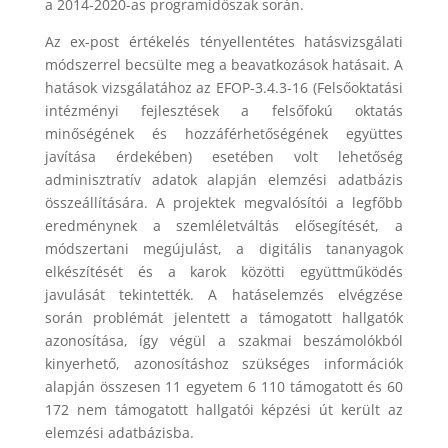
a 2014-2020-as programidőszak során.
Az ex-post értékelés tényellentétes hatásvizsgálati
módszerrel becsülte meg a beavatkozások hatásait. A
hatások vizsgálatához az EFOP-3.4.3-16 (Felsőoktatási
intézményi fejlesztések a felsőfokú oktatás
minőségének és hozzáférhetőségének együttes
javítása érdekében) esetében volt lehetőség
adminisztratív adatok alapján elemzési adatbázis
összeállítására. A projektek megvalósítói a legfőbb
eredménynek a szemléletváltás elősegítését, a
módszertani megújulást, a digitális tananyagok
elkészítését és a karok közötti együttműködés
javulását tekintették. A hatáselemzés elvégzése
során problémát jelentett a támogatott hallgatók
azonosítása, így végül a szakmai beszámolókból
kinyerhető, azonosításhoz szükséges információk
alapján összesen 11 egyetem 6 110 támogatott és 60
172 nem támogatott hallgatói képzési út került az
elemzési adatbázisba.