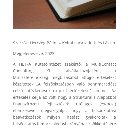
Szerzők: Herczeg Bálint – Koltai Luca – dr. Illés László
Megjelenés éve: 2023
A HÉTFA Kutatóintézet szakértői a MultiContact
Consulting Kft. alvállalkozójaként, a
Miniszterelnökség megbízásából átfogó értékelést
készítettek „A felsőoktatásban való bennmaradást
célzó intézkedések ex-post értékelése” címmel. Az
értékelés célja az volt, hogy a Strukturális Alapokból
finanszírozott fejlesztések utólagos (ex-post)
elemzésével megvizsgálja, hogy a felsőoktatási
beavatkozások milyen hatást gyakoroltak a
felsőoktatás lemorzsolódási arányának csökkentésére