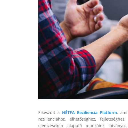
Elkészült a
HÉTFA Reziliencia Platform
, ami
rezilienciához, élhetőséghez, fejlettségh
elemzéseken alapuló munkáink látványos 