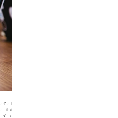
erületi
itikai
urópa,