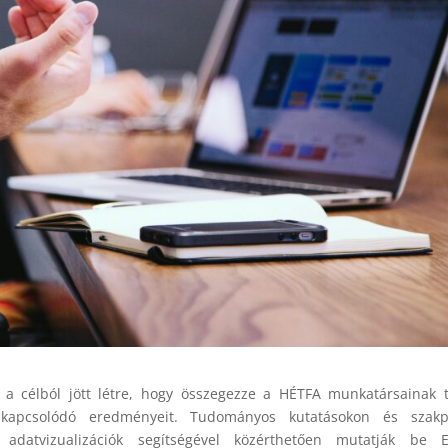
 a célból jött létre, hogy összegezze a HÉTFA munkatársainak t
ez kapcsolódó eredményeit. Tudományos kutatásokon és szakpol
adatvizualizációk segítségével közérthetően mutatják be E