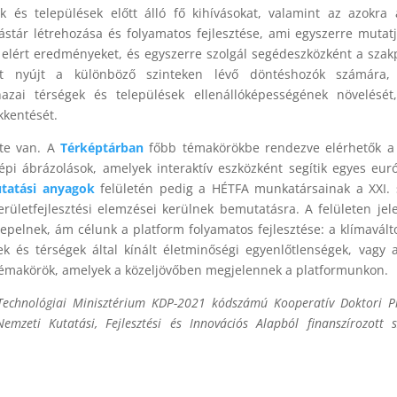
 és települések előtt álló fő kihívásokat, valamint az azokra
dástár létrehozása és folyamatos fejlesztése, ami egyszerre mutat
elért eredményeket, és egyszerre szolgál segédeszközként a szakp
st nyújt a különböző szinteken lévő döntéshozók számára,
azai térségek és települések ellenállóképességének növelését
kkentését.
ete van. A
Térképtárban
főbb témakörökbe rendezve elérhetők a
épi ábrázolások, amelyek interaktív eszközként segítik egyes eur
tatási anyagok
felületén pedig a HÉTFA munkatársainak a XXI.
területfejlesztési elemzései kerülnek bemutatásra. A felületen jel
pelnek, ám célunk a platform folyamatos fejlesztése: a klímavált
k és térségek által kínált életminőségi egyenlőtlenségek, vagy 
témakörök, amelyek a közeljövőben megjelennek a platformunkon.
 Technológiai Minisztérium KDP-2021 kódszámú Kooperatív Doktori 
mzeti Kutatási, Fejlesztési és Innovációs Alapból finanszírozott 