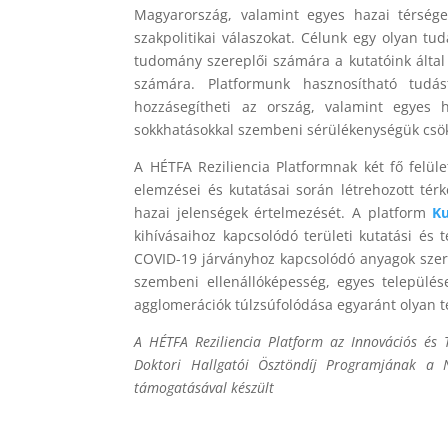
Magyarország, valamint egyes hazai térségek
szakpolitikai válaszokat. Célunk egy olyan tu
tudomány szereplői számára a kutatóink által 
számára. Platformunk hasznosítható tudá
hozzásegítheti az ország, valamint egyes h
sokkhatásokkal szembeni sérülékenységük csö
A HÉTFA Reziliencia Platformnak két fő felül
elemzései és kutatásai során létrehozott térk
hazai jelenségek értelmezését. A platform
Ku
kihívásaihoz kapcsolódó területi kutatási és 
COVID-19 járványhoz kapcsolódó anyagok szere
szembeni ellenállóképesség, egyes települése
agglomerációk túlzsúfolódása egyaránt olyan 
A HÉTFA Reziliencia Platform az Innovációs és
Doktori Hallgatói Ösztöndíj Programjának a Ne
támogatásával készült