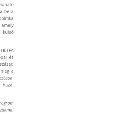
 adható
ja be a
olitika
 amely
, külső
 HÉTFA
ópai és
 század
enleg a
ozással
a hazai
Program
szakmai