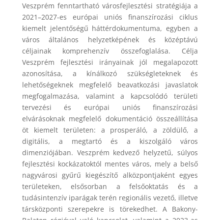
Veszprém fenntartható városfejlesztési stratégiája a
2021–2027-es európai uniós finanszírozási ciklus
kiemelt jelentőségű háttérdokumentuma, egyben a
város általános helyzetképének és középtávú
céljainak komprehenzív összefoglalása. Célja
Veszprém fejlesztési irányainak jól megalapozott
azonosítása, a kínálkozó szükségleteknek és
lehetőségeknek megfelelő beavatkozási javaslatok
megfogalmazása, valamint a kapcsolódó területi
tervezési és európai uniós finanszírozási
elvárásoknak megfelelő dokumentáció összeállítása
öt kiemelt területen: a prosperáló, a zöldülő, a
digitális, a megtartó és a kiszolgáló város
dimenziójában. Veszprém kedvező helyzetű, súlyos
fejlesztési kockázatoktól mentes város, mely a belső
nagyvárosi gyűrű kiegészítő alközpontjaként egyes
területeken, elsősorban a felsőoktatás és a
tudásintenzív iparágak terén regionális vezető, illetve
társközponti szerepekre is törekedhet. A Bakony-