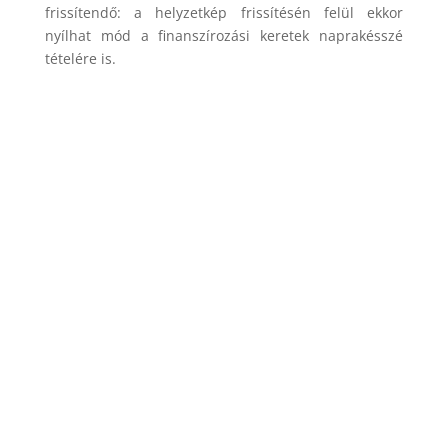
frissítendő
: a
helyzetkép frissítésén felül ekkor
nyílhat mód a finanszírozási keretek naprakésszé
tételére is.