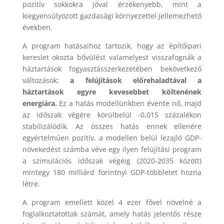
pozitív sokkokra jóval érzékenyebb, mint a
kiegyensúlyozott gazdasági környezettel jellemezhető
években.
A program hatásaihoz tartozik, hogy az építőipari
kereslet okozta bővülést valamelyest visszafognák a
háztartások fogyasztásszerkezetében bekövetkező
változások:
a felújítások előrehaladtával a
háztartások egyre kevesebbet költenének
energiára.
Ez a hatás modellünkben évente nő, majd
az időszak végére körülbelül -0,015 százalékon
stabilizálódik. Az összes hatás ennek ellenére
egyértelműen pozitív, a modellen belül lezajló GDP-
növekedést számba véve egy ilyen felújítási program
a szimulációs időszak végéig (2020-2035 között)
mintegy 180 milliárd forintnyi GDP-többletet hozna
létre.
A program emellett közel 4 ezer fővel növelné a
foglalkoztatottak számát, amely hatás jelentős része