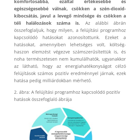
komfortosabbá, ezáltal értékesebbé és
egészségesebbé válnak, csökken a szén-dioxid-
kibocsátás, javul a levegő minősége és csökken a
téli halálozások száma is.
Az alábbi ábrán
összefoglaljuk, hogy milyen, a felújítási programhoz
kapcsolódó hatásokat azonosítottunk. Ezeket a
hatásokat, amennyiben lehetséges volt, költség-
haszon elemzést végezve számszerűsítettük is, és
noha természetesen nem kumulálhatók, ugyanakkor
az látható, hogy az energiahatékonyságot célzó
felújítások számos pozitív eredménnyel járnak, ezek
hatása pedig milliárdokban mérhető.
2. ábra: A felújítási programhoz kapcsolódó pozitív
hatások összefoglaló ábrája