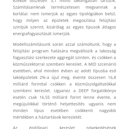
ezekbe összesen 3,7 millió lakóingatlan tartozik.
Számításainknak természetesen megvannak a
korlátai: nem ismerjük az egyes tipológiákon belül,
hogy milyen az épületek megoszlása felújítási
szintjük szerint, kizárólag az egyes típusok átlagos
energiafogyasztását ismerjük.
Modellszámításunk során azzal számoltunk, hogy a
felújítási program hatására megváltozik a lakosság
fogyasztási szerkezete aggregát szinten, és csökken a
közműszektorral szembeni kereslet. A MID szcenárió
esetében, ahol minden évben az adott típusba eső
lakóépületek 2%-a újul meg, évente összesen 16,8
milliárd forinttal csökken a közműszolgáltatókkal
szembeni kereslet. Ugyanez a DEEP forgatókönyv
esetén csak 16,55 milliárd forint lenne évente, a
megújulókkal történő helyettesítés ugyanis nem
minden típus esetében csökkenti nagyobb
mértékben a háztartások keresletét.
Az építőipari kereslet növekedésének