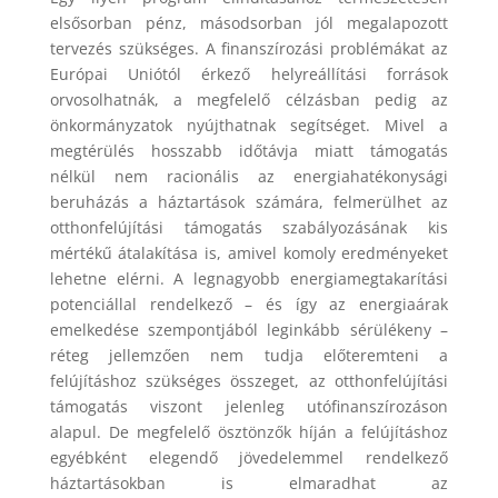
elsősorban pénz, másodsorban jól megalapozott
tervezés szükséges. A finanszírozási problémákat az
Európai Uniótól érkező helyreállítási források
orvosolhatnák, a megfelelő célzásban pedig az
önkormányzatok nyújthatnak segítséget. Mivel a
megtérülés hosszabb időtávja miatt támogatás
nélkül nem racionális az energiahatékonysági
beruházás a háztartások számára, felmerülhet az
otthonfelújítási támogatás szabályozásának kis
mértékű átalakítása is, amivel komoly eredményeket
lehetne elérni. A legnagyobb energiamegtakarítási
potenciállal rendelkező – és így az energiaárak
emelkedése szempontjából leginkább sérülékeny –
réteg jellemzően nem tudja előteremteni a
felújításhoz szükséges összeget, az otthonfelújítási
támogatás viszont jelenleg utófinanszírozáson
alapul. De megfelelő ösztönzők híján a felújításhoz
egyébként elegendő jövedelemmel rendelkező
háztartásokban is elmaradhat az