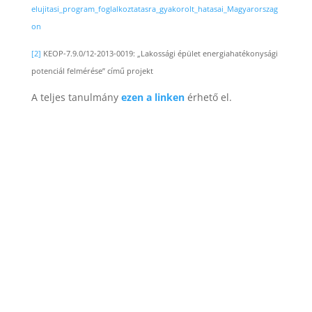
elujitasi_program_foglalkoztatasra_gyakorolt_hatasai_Magyarorszag
on
[2]
KEOP-7.9.0/12-2013-0019: „Lakossági épület energiahatékonysági
potenciál felmérése” című projekt
A teljes tanulmány
ezen a linken
érhető el.