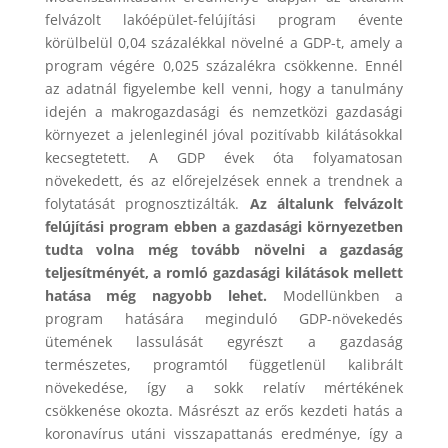
felvázolt lakóépület-felújítási program évente
körülbelül 0,04 százalékkal növelné a GDP-t, amely a
program végére 0,025 százalékra csökkenne. Ennél
az adatnál figyelembe kell venni, hogy a tanulmány
idején a makrogazdasági és nemzetközi gazdasági
környezet a jelenleginél jóval pozitívabb kilátásokkal
kecsegtetett. A GDP évek óta folyamatosan
növekedett, és az előrejelzések ennek a trendnek a
folytatását prognosztizálták.
Az általunk felvázolt
felújítási program ebben a gazdasági környezetben
tudta volna még tovább növelni a gazdaság
teljesítményét, a romló gazdasági kilátások mellett
hatása még nagyobb lehet.
Modellünkben a
program hatására meginduló GDP-növekedés
ütemének lassulását egyrészt a gazdaság
természetes, programtól függetlenül kalibrált
növekedése, így a sokk relatív mértékének
csökkenése okozta. Másrészt az erős kezdeti hatás a
koronavírus utáni visszapattanás eredménye, így a