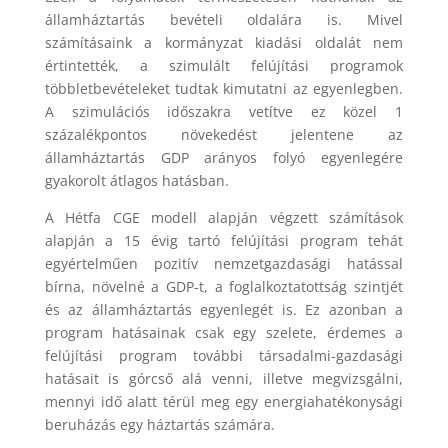
államháztartás bevételi oldalára is. Mivel
számításaink a kormányzat kiadási oldalát nem
értintették, a szimulált felújítási programok
többletbevételeket tudtak kimutatni az egyenlegben.
A szimulációs időszakra vetítve ez közel 1
százalékpontos növekedést jelentene az
államháztartás GDP arányos folyó egyenlegére
gyakorolt átlagos hatásban.
A Hétfa CGE modell alapján végzett számítások
alapján a 15 évig tartó felújítási program tehát
egyértelműen pozitív nemzetgazdasági hatással
bírna, növelné a GDP-t, a foglalkoztatottság szintjét
és az államháztartás egyenlegét is. Ez azonban a
program hatásainak csak egy szelete, érdemes a
felújítási program további társadalmi-gazdasági
hatásait is górcső alá venni, illetve megvizsgálni,
mennyi idő alatt térül meg egy energiahatékonysági
beruházás egy háztartás számára.