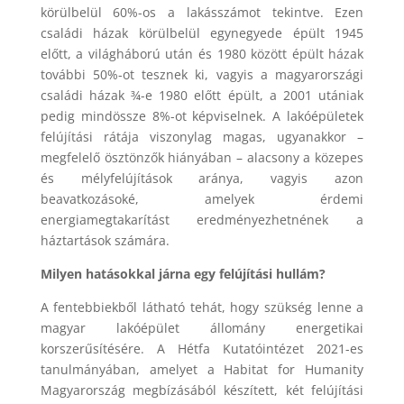
körülbelül 60%-os a lakásszámot tekintve. Ezen
családi házak körülbelül egynegyede épült 1945
előtt, a világháború után és 1980 között épült házak
további 50%-ot tesznek ki, vagyis a magyarországi
családi házak ¾-e 1980 előtt épült, a 2001 utániak
pedig mindössze 8%-ot képviselnek. A lakóépületek
felújítási rátája viszonylag magas, ugyanakkor –
megfelelő ösztönzők hiányában – alacsony a közepes
és mélyfelújítások aránya, vagyis azon
beavatkozásoké, amelyek érdemi
energiamegtakarítást eredményezhetnének a
háztartások számára.
Milyen hatásokkal járna egy felújítási hullám?
A fentebbiekből látható tehát, hogy szükség lenne a
magyar lakóépület állomány energetikai
korszerűsítésére. A Hétfa Kutatóintézet 2021-es
tanulmányában, amelyet a Habitat for Humanity
Magyarország megbízásából készített, két felújítási