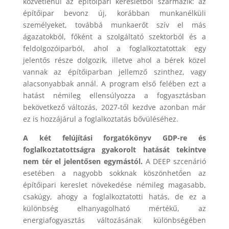
közvetlenül az építőipari keresletből származik: az
építőipar bevonz új, korábban munkanélküli
személyeket, továbbá munkaerőt szív el más
ágazatokból, főként a szolgáltató szektorból és a
feldolgozóiparból, ahol a foglalkoztatottak egy
jelentős része dolgozik, illetve ahol a bérek közel
vannak az építőiparban jellemző szinthez, vagy
alacsonyabbak annál. A program első felében ezt a
hatást némileg ellensúlyozza a fogyasztásban
bekövetkező változás, 2027-től kezdve azonban már
ez is hozzájárul a foglalkoztatás bővüléséhez.
A két felújítási forgatókönyv GDP-re és
foglalkoztatottságra gyakorolt hatását tekintve
nem tér el jelentősen egymástól.
A DEEP szcenárió
esetében a nagyobb sokknak köszönhetően az
építőipari kereslet növekedése némileg magasabb,
csakúgy, ahogy a foglalkoztatotti hatás, de ez a
különbség elhanyagolható mértékű, az
energiafogyasztás változásának különbségében