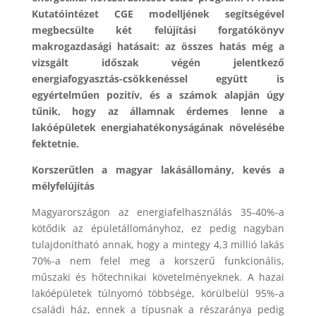
Kutatóintézet CGE modelljének segítségével
megbecsülte két felújítási forgatókönyv
makrogazdasági hatásait: az összes hatás még a
vizsgált időszak végén jelentkező
energiafogyasztás-csökkenéssel együtt is
egyértelműen pozitív, és a számok alapján úgy
tűnik, hogy az államnak érdemes lenne a
lakóépületek energiahatékonyságának növelésébe
fektetnie.
Korszerűtlen a magyar lakásállomány, kevés a
mélyfelújítás
Magyarországon az energiafelhasználás 35-40%-a
kötődik az épületállományhoz, ez pedig nagyban
tulajdonítható annak, hogy a mintegy 4,3 millió lakás
70%-a nem felel meg a korszerű funkcionális,
műszaki és hőtechnikai követelményeknek. A hazai
lakóépületek túlnyomó többsége, körülbelül 95%-a
családi ház, ennek a típusnak a részaránya pedig