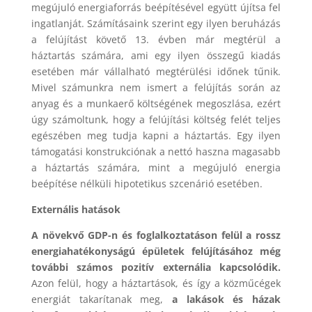
megújuló energiaforrás beépítésével együtt újítsa fel
ingatlanját. Számításaink szerint egy ilyen beruházás
a felújítást követő 13. évben már megtérül a
háztartás számára, ami egy ilyen összegű kiadás
esetében már vállalható megtérülési időnek tűnik.
Mivel számunkra nem ismert a felújítás során az
anyag és a munkaerő költségének megoszlása, ezért
úgy számoltunk, hogy a felújítási költség felét teljes
egészében meg tudja kapni a háztartás. Egy ilyen
támogatási konstrukciónak a nettó haszna magasabb
a háztartás számára, mint a megújuló energia
beépítése nélküli hipotetikus szcenárió esetében.
Externális hatások
A növekvő GDP-n és foglalkoztatáson felül a rossz
energiahatékonyságú épületek felújításához még
további számos pozitív externália kapcsolódik.
Azon felül, hogy a háztartások, és így a közműcégek
energiát takarítanak meg,
a lakások és házak