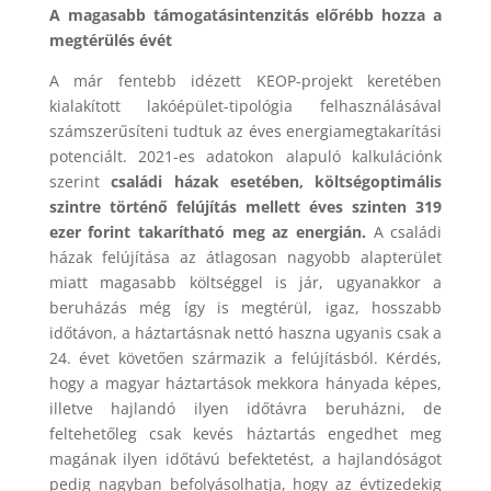
A magasabb támogatásintenzitás előrébb hozza a
megtérülés évét
A már fentebb idézett KEOP-projekt keretében
kialakított lakóépület-tipológia felhasználásával
számszerűsíteni tudtuk az éves energiamegtakarítási
potenciált. 2021-es adatokon alapuló kalkulációnk
szerint
családi házak esetében, költségoptimális
szintre történő felújítás mellett éves szinten 319
ezer forint takarítható meg az energián.
A családi
házak felújítása az átlagosan nagyobb alapterület
miatt magasabb költséggel is jár, ugyanakkor a
beruházás még így is megtérül, igaz, hosszabb
időtávon, a háztartásnak nettó haszna ugyanis csak a
24. évet követően származik a felújításból. Kérdés,
hogy a magyar háztartások mekkora hányada képes,
illetve hajlandó ilyen időtávra beruházni, de
feltehetőleg csak kevés háztartás engedhet meg
magának ilyen időtávú befektetést, a hajlandóságot
pedig nagyban befolyásolhatja, hogy az évtizedekig