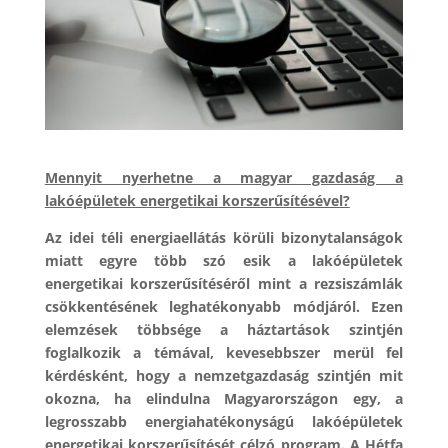
Mennyit nyerhetne a magyar gazdaság a
lakóépületek energetikai korszerűsítésével?
Az idei téli energiaellátás körüli bizonytalanságok
miatt egyre több szó esik a lakóépületek
energetikai korszerűsítéséről mint a rezsiszámlák
csökkentésének leghatékonyabb módjáról. Ezen
elemzések többsége a háztartások szintjén
foglalkozik a témával, kevesebbszer merül fel
kérdésként, hogy a nemzetgazdaság szintjén mit
okozna, ha elindulna Magyarországon egy, a
legrosszabb energiahatékonyságú lakóépületek
energetikai korszerűsítését célzó program. A Hétfa