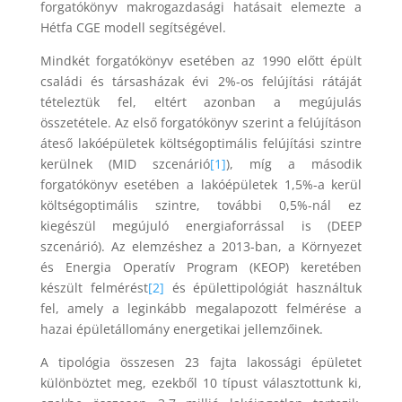
forgatókönyv makrogazdasági hatásait elemezte a
Hétfa CGE modell segítségével.
Mindkét forgatókönyv esetében az 1990 előtt épült
családi és társasházak évi 2%-os felújítási rátáját
tételeztük fel, eltért azonban a megújulás
összetétele. Az első forgatókönyv szerint a felújításon
áteső lakóépületek költségoptimális felújítási szintre
kerülnek (MID szcenárió
[1]
), míg a második
forgatókönyv esetében a lakóépületek 1,5%-a kerül
költségoptimális szintre, további 0,5%-nál ez
kiegészül megújuló energiaforrással is (DEEP
szcenárió). Az elemzéshez a 2013-ban, a Környezet
és Energia Operatív Program (KEOP) keretében
készült felmérést
[2]
és épülettipológiát használtuk
fel, amely a leginkább megalapozott felmérése a
hazai épületállomány energetikai jellemzőinek.
A tipológia összesen 23 fajta lakossági épületet
különböztet meg, ezekből 10 típust választottunk ki,