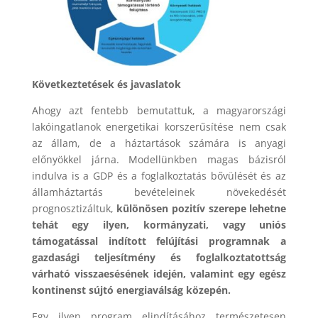
Következtetések és javaslatok
Ahogy azt fentebb bemutattuk, a magyarországi
lakóingatlanok energetikai korszerűsítése nem csak
az állam, de a háztartások számára is anyagi
előnyökkel járna. Modellünkben magas bázisról
indulva is a GDP és a foglalkoztatás bővülését és az
államháztartás bevételeinek növekedését
prognosztizáltuk,
különösen pozitív szerepe lehetne
tehát egy ilyen, kormányzati, vagy uniós
támogatással indított felújítási programnak a
gazdasági teljesítmény és foglalkoztatottság
várható visszaesésének idején, valamint egy egész
kontinenst sújtó energiaválság közepén.
Egy ilyen program elindításához természetesen