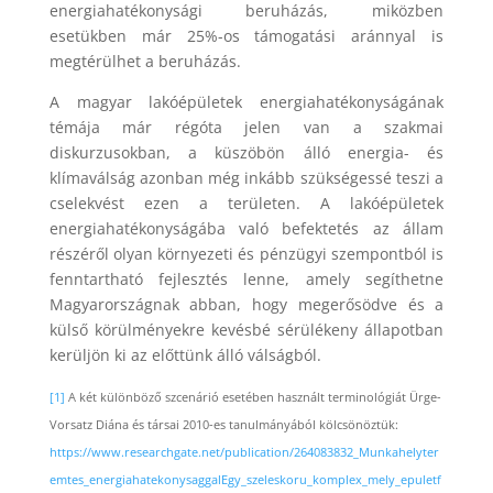
energiahatékonysági beruházás, miközben
esetükben már 25%-os támogatási aránnyal is
megtérülhet a beruházás.
A magyar lakóépületek energiahatékonyságának
témája már régóta jelen van a szakmai
diskurzusokban, a küszöbön álló energia- és
klímaválság azonban még inkább szükségessé teszi a
cselekvést ezen a területen. A lakóépületek
energiahatékonyságába való befektetés az állam
részéről olyan környezeti és pénzügyi szempontból is
fenntartható fejlesztés lenne, amely segíthetne
Magyarországnak abban, hogy megerősödve és a
külső körülményekre kevésbé sérülékeny állapotban
kerüljön ki az előttünk álló válságból.
[1]
A két különböző szcenárió esetében használt terminológiát Ürge-
Vorsatz Diána és társai 2010-es tanulmányából kölcsönöztük:
https://www.researchgate.net/publication/264083832_Munkahelyter
emtes_energiahatekonysaggalEgy_szeleskoru_komplex_mely_epuletf