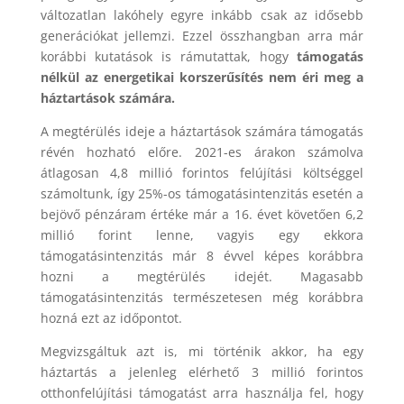
változatlan lakóhely egyre inkább csak az idősebb
generációkat jellemzi. Ezzel összhangban arra már
korábbi kutatások is rámutattak, hogy
támogatás
nélkül az energetikai korszerűsítés nem éri meg a
háztartások számára.
A megtérülés ideje a háztartások számára támogatás
révén hozható előre. 2021-es árakon számolva
átlagosan 4,8 millió forintos felújítási költséggel
számoltunk, így 25%-os támogatásintenzitás esetén a
bejövő pénzáram értéke már a 16. évet követően 6,2
millió forint lenne, vagyis egy ekkora
támogatásintenzitás már 8 évvel képes korábbra
hozni a megtérülés idejét. Magasabb
támogatásintenzitás természetesen még korábbra
hozná ezt az időpontot.
Megvizsgáltuk azt is, mi történik akkor, ha egy
háztartás a jelenleg elérhető 3 millió forintos
otthonfelújítási támogatást arra használja fel, hogy