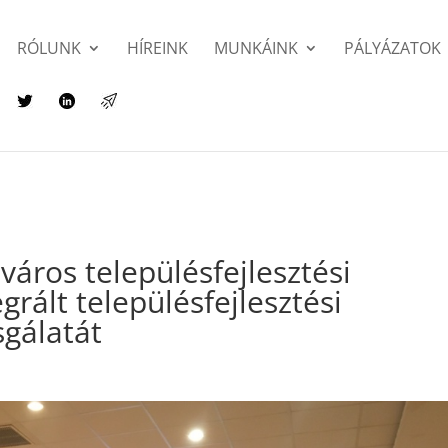
RÓLUNK
HÍREINK
MUNKÁINK
PÁLYÁZATOK
város településfejlesztési
grált településfejlesztési
sgálatát