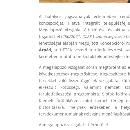
A hatályos jogszabályok értelmében rendsz
koncepcióját, illetve integrált településfej
Megalapozó Vizsgálat áttekintése és aktuali
fogadott el (
250/2021. (X.28.) számú képviselő-te
lehetőségei alapján megújított Koncepcióról 
Árpád,
a HÉTFA vezető területfejlesztési s
keretében mutatta be Siófok településfejleszté
A megalapozó vizsgálat során megtörtént az egy
következtetések megerősítése. Kiegészítésre k
tervekkel való összefüggések vizsgálata, kü
elkészült közösségi, valamint nemzeti 
területfejlesztési programokra. Siófok földra
Kiemelt Üdülőkörzet, mint kiemelt térség me
biztosítására, melynek érdekében a helyz
tervdokumentumainak releváns megállapításai
A megalapozó vizsgálat
itt
érhető el.