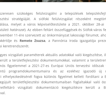
eresen szükséges felülvizsgálni a települések településfejle
lesztési stratégiáját. A siófoki felülvizsgálat részeként megtö
zálása, melyet a város képviselőtestülete a 2021. október 28-ai
stületi határozat
). Az ebben feltárt összefüggések és Siófok város fe
november 11-ére szervezett az önkormányzat lakossági fórumot, ah
zakértője és
Remete Zsuzsa
, a Pannónia Iroda igazgatója prez
si keretrendszerét.
es vizsgálati paraméterek aktuális adatokkal való kiegészítése, il
erült a területfejlesztési dokumentumokkal, valamint a területre
lönös figyelemmel a 2021-27-es Európai Uniós tervezési időszak 
szintű programdokumentumaira és az ezekhez igazodó új 
jzi elhelyezkedésénél fogva különös figyelmet kellett fordítani a 
gújult területfejlesztési dokumentumaiban foglaltakkal való ö
etfeltáró vizsgálati dokumentáció kiegészítésre került a 
val.