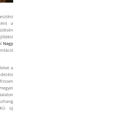
sztési
rtént a
 ülésén
jlődési
ol
Nagy
entáció
letve a
ndezési
frissen
megyei
Balaton
sszhang
BKÜ új