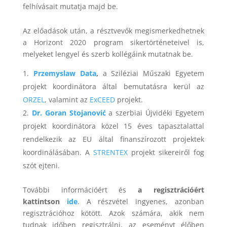
felhívásait mutatja majd be.
Az előadások után, a résztvevők megismerkedhetnek
a Horizont 2020 program sikertörténeteivel is,
melyeket lengyel és szerb kollégáink mutatnak be.
Przemyslaw Data
,
a Sziléziai Műszaki Egyetem
projekt koordinátora által bemutatásra kerül az
ORZEL
, valamint az
ExCEED
projekt.
Dr. Goran Stojanović
a szerbiai Újvidéki Egyetem
projekt koordinátora közel 15 éves tapasztalattal
rendelkezik az EU által finanszírozott projektek
koordinálásában. A
STRENTEX
projekt sikereiről fog
szót ejteni.
További információért és
a regisztrációért
kattintson
ide
. A részvétel ingyenes, azonban
regisztrációhoz kötött. Azok számára, akik nem
tudnak időben regisztrálni, az eseményt élőben