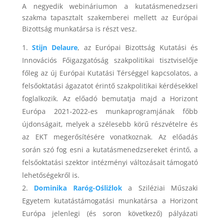
A negyedik webináriumon a kutatásmenedzseri
szakma tapasztalt szakemberei mellett az Európai
Bizottság munkatársa is részt vesz.
Stijn Delaure
, az Európai Bizottság Kutatási és
Innovációs Főigazgatóság szakpolitikai tisztviselője
főleg az új Európai Kutatási Térséggel kapcsolatos, a
felsőoktatási ágazatot érintő szakpolitikai kérdésekkel
foglalkozik. Az előadó bemutatja majd a Horizont
Európa 2021-2022-es munkaprogramjának főbb
újdonságait, melyek a szélesebb körű részvételre és
az EKT megerősítésére vonatkoznak. Az előadás
során szó fog esni a kutatásmenedzsereket érintő, a
felsőoktatási szektor intézményi változásait támogató
lehetőségekről is.
Dominika Raróg-Ośliźlok
a Sziléziai Műszaki
Egyetem kutatástámogatási munkatársa a Horizont
Európa jelenlegi (és soron következő) pályázati