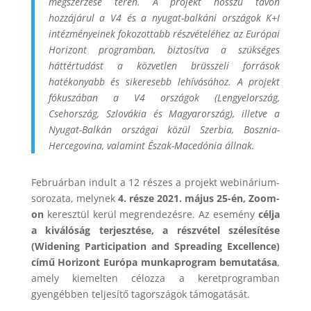
megszerzése terén. A projekt hosszú távon
hozzájárul a V4 és a nyugat-balkáni országok K+I
intézményeinek fokozottabb részvételéhez az Európai
Horizont programban, biztosítva a szükséges
háttértudást a közvetlen brüsszeli források
hatékonyabb és sikeresebb lehívásához. A projekt
fókuszában a V4 országok (Lengyelország,
Csehország, Szlovákia és Magyarország), illetve a
Nyugat-Balkán országai közül Szerbia, Bosznia-
Hercegovina, valamint Észak-Macedónia állnak.
Februárban indult a 12 részes a projekt webinárium-
sorozata, melynek
4. része 2021. május 25-én, Zoom-
on
keresztül kerül megrendezésre. Az esemény
célja
a kiválóság terjesztése, a részvétel szélesítése
(Widening Participation and Spreading Excellence)
című Horizont Európa munkaprogram bemutatása
,
amely kiemelten célozza a keretprogramban
gyengébben teljesítő tagországok támogatását.