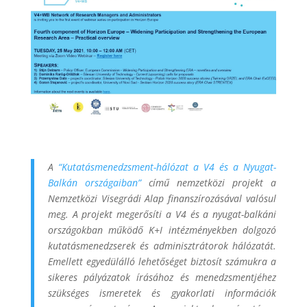
A
“Kutatásmenedzsment-hálózat a V4 és a Nyugat-
Balkán országaiban”
című nemzetközi projekt a
Nemzetközi Visegrádi Alap finanszírozásával valósul
meg.
A projekt megerősíti a V4 és a nyugat-balkáni
országokban működő K+I intézményekben dolgozó
kutatásmenedzserek és adminisztrátorok hálózatát.
Emellett egyedülálló lehetőséget biztosít számukra a
sikeres pályázatok írásához és menedzsmentjéhez
szükséges ismeretek és gyakorlati információk