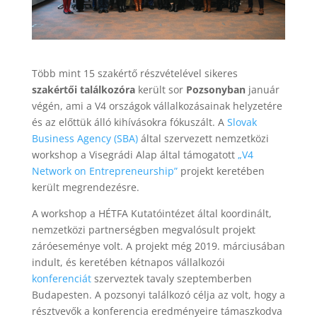
Több mint 15 szakértő részvételével sikeres
szakértői találkozóra
került sor
Pozsonyban
január
végén, ami a V4 országok vállalkozásainak helyzetére
és az előttük álló kihívásokra fókuszált. A
Slovak
Business Agency (SBA)
által szervezett nemzetközi
workshop a Visegrádi Alap által támogatott
„V4
Network on Entrepreneurship”
projekt keretében
került megrendezésre.
A workshop a HÉTFA Kutatóintézet által koordinált,
nemzetközi partnerségben megvalósult projekt
záróeseménye volt. A projekt még 2019. márciusában
indult, és keretében kétnapos vállalkozói
konferenciát
szerveztek tavaly szeptemberben
Budapesten. A pozsonyi találkozó célja az volt, hogy a
résztvevők a konferencia eredményeire támaszkodva