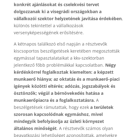
konkrét ajánlásokat és cselekvési tervet
dolgozzanak ki a visegrádi országokban a
vállalkozói szektor helyzetének javítása érdekében
,
különös tekintettel a vállalkozások
versenyképességének erősítésére.
A kétnapos találkozó első napján a résztvevők
kiscsoportos beszélgetések keretében megosztották
egymással tapasztalataikat a kkv-szektorban
jelentkező főbb problémákkal kapcsolatban.
Négy
kérdéskörrel foglalkoztak kiemelten: a képzett
munkaerő hiánya; az oktatás és a munkaerő-piaci
igények közötti eltérés; adózás, jogszabályok és
ösztönzők; végül a bérnövekedés hatása a
munkaerőpiacra és a foglalkoztatásra.
A
beszélgetések rámutattak, hogy ezek
a területek
szorosan kapcsolódnak egymáshoz, mivel
mindegyik befolyásolja az üzleti környezet
általános minőségét
. A résztvevők számos olyan
beavatkozási lehetőséget azonosítottak, amelyekre