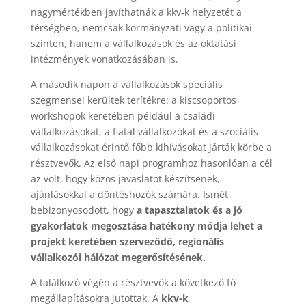
nagymértékben javíthatnák a kkv-k helyzetét a
térségben, nemcsak kormányzati vagy a politikai
szinten, hanem a vállalkozások és az oktatási
intézmények vonatkozásában is.
A második napon a vállalkozások speciális
szegmensei kerültek terítékre: a kiscsoportos
workshopok keretében például a családi
vállalkozásokat, a fiatal vállalkozókat és a szociális
vállalkozásokat érintő főbb kihívásokat járták körbe a
résztvevők. Az első napi programhoz hasonlóan a cél
az volt, hogy közös javaslatot készítsenek,
ajánlásokkal a döntéshozók számára. Ismét
bebizonyosodott, hogy
a tapasztalatok és a jó
gyakorlatok megosztása hatékony módja lehet a
projekt keretében szerveződő, regionális
vállalkozói hálózat megerősítésének.
A találkozó végén a résztvevők a következő fő
megállapításokra jutottak. A
kkv-k