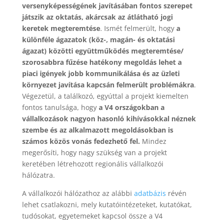
versenyképességének javításában fontos szerepet
játszik az oktatás, akárcsak az átlátható jogi
keretek megteremtése
. Ismét felmerült, hogy
a
különféle ágazatok (köz-, magán- és oktatási
ágazat) közötti együttműködés megteremtése/
szorosabbra fűzése hatékony megoldás lehet a
piaci igények jobb kommunikálása és az üzleti
környezet javítása kapcsán felmerült problémákra
.
Végezetül, a találkozó, egyúttal a projekt kiemelten
fontos tanulsága, hogy
a V4 országokban a
vállalkozások nagyon hasonló kihívásokkal néznek
szembe és az alkalmazott megoldásokban is
számos közös vonás fedezhető fel.
Mindez
megerősíti, hogy nagy szükség van a projekt
keretében létrehozott regionális vállalkozói
hálózatra.
A vállalkozói hálózathoz az alábbi
adatbázis
révén
lehet csatlakozni, mely kutatóintézeteket, kutatókat,
tudósokat, egyetemeket kapcsol össze a V4