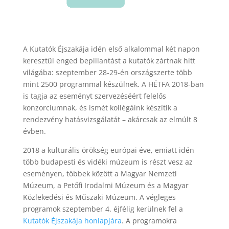
A Kutatók Éjszakája idén első alkalommal két napon
keresztül enged bepillantást a kutatók zártnak hitt
világába: szeptember 28-29-én országszerte több
mint 2500 programmal készülnek. A HÉTFA 2018-ban
is tagja az eseményt szervezéséért felelős
konzorciumnak, és ismét kollégáink készítik a
rendezvény hatásvizsgálatát – akárcsak az elmúlt 8
évben.
2018 a kulturális örökség európai éve, emiatt idén
több budapesti és vidéki múzeum is részt vesz az
eseményen, többek között a Magyar Nemzeti
Múzeum, a Petőfi Irodalmi Múzeum és a Magyar
Közlekedési és Műszaki Múzeum. A végleges
programok szeptember 4. éjfélig kerülnek fel a
Kutatók Éjszakája honlapjára
. A programokra