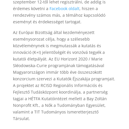
szeptember 12-től lehet regisztrálni, de addig is
érdemes követni a
Facebook oldalt
, hiszen a
rendezvény számos más, a témához kapcsolódó
eseményt és érdekességet tartogat.
Az Európai Bizottság által kezdeményezett
eseménysorozat célja, hogy a szélesebb
közvéleménynek is megmutassák a kutatás és
innováció (K+I) jelentőségét és vonzóvá tegyék a
kutatói életpályát. Az EU Horizont 2020 / Marie
Skłodowska-Curie programjának támogatásával
Magyarországon immár több éve összeszokott
konzorcium szervezi a Kutatók Éjszakája programjait.
A projektet az RCISD Regionális Információs és
Fejlesztő Tudásközpont koordinálja, a partnerség
tagjai a HÉTFA Kutatóintézet mellett a Bay Zoltán
Nonprofit Kft., a Nők a Tudományban Egyesület,
valamint a TIT Tudományos Ismeretterjesztő
Társulat.