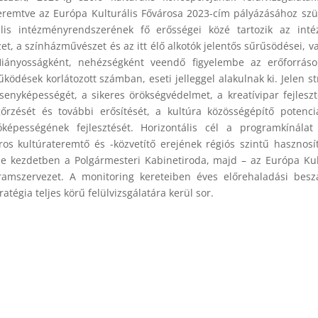
gteremtve az Európa Kulturális Fővárosa 2023-cím pályázásához sz
rális intézményrendszerének fő erősségei közé tartozik az int
t, a színházművészet és az itt élő alkotók jelentős sűrűsödései, v
. Hiányosságként, nehézségként veendő figyelembe az erőforrás
ködések korlátozott számban, eseti jelleggel alakulnak ki. Jelen st
senyképességét, a sikeres örökségvédelmet, a kreatívipar fejleszt
zését és további erősítését, a kultúra közösségépítő potenci
képességének fejlesztését. Horizontális cél a programkínálat 
ros kultúrateremtő és -közvetítő erejének régiós szintű hasznosí
e kezdetben a Polgármesteri Kabinetiroda, majd – az Európa Kul
ramszervezet. A monitoring kereteiben éves előrehaladási besz
tégia teljes körű felülvizsgálatára kerül sor.