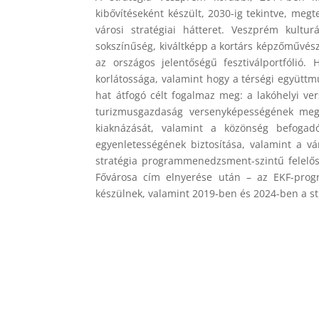
kibővítéseként készült, 2030-ig tekintve, me
városi stratégiai hátteret. Veszprém kultu
sokszínűség, kiváltképp a kortárs képzőművésze
az országos jelentőségű fesztiválportfólió
korlátossága, valamint hogy a térségi együttmű
hat átfogó célt fogalmaz meg: a lakóhelyi ver
turizmusgazdaság versenyképességének megőr
kiaknázását, valamint a közönség befogadó
egyenletességének biztosítása, valamint a vá
stratégia programmenedzsment-szintű felelős
Fővárosa cím elnyerése után – az EKF-prog
készülnek, valamint 2019-ben és 2024-ben a stra