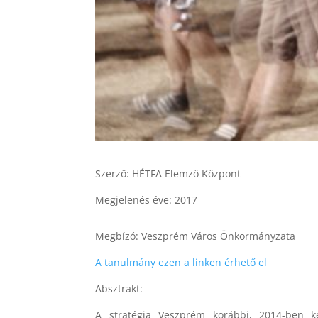
Szerző: HÉTFA Elemző Kőzpont
Megjelenés éve: 2017
Megbízó: Veszprém Város Önkormányzata
A tanulmány ezen a linken érhető el
Absztrakt:
A stratégia Veszprém korábbi, 2014-ben kés