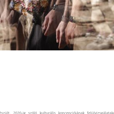
zült, 2020-ig szóló kulturális koncepciójának felülvizsgálata