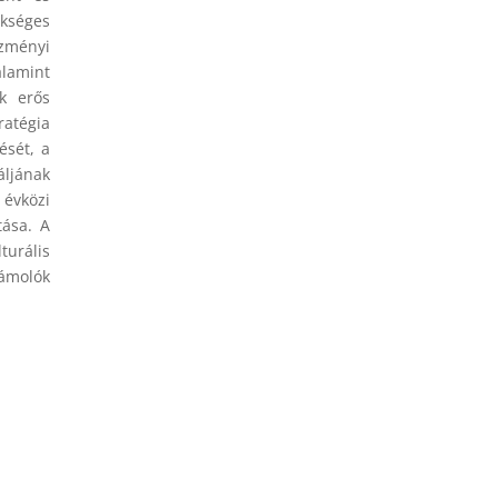
ükséges
ézményi
alamint
ok erős
ratégia
ését, a
áljának
évközi
tása. A
turális
ámolók