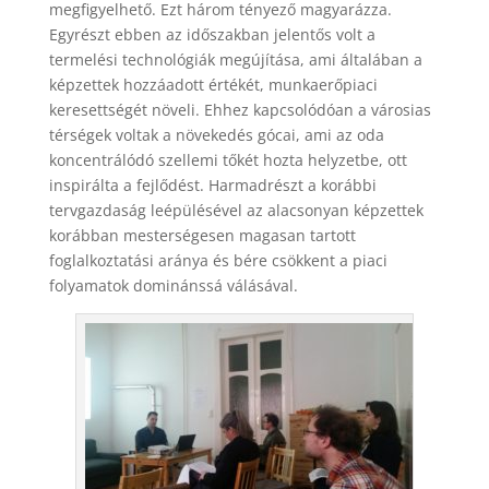
megfigyelhető. Ezt három tényező magyarázza.
Egyrészt ebben az időszakban jelentős volt a
termelési technológiák megújítása, ami általában a
képzettek hozzáadott értékét, munkaerőpiaci
keresettségét növeli. Ehhez kapcsolódóan a városias
térségek voltak a növekedés gócai, ami az oda
koncentrálódó szellemi tőkét hozta helyzetbe, ott
inspirálta a fejlődést. Harmadrészt a korábbi
tervgazdaság leépülésével az alacsonyan képzettek
korábban mesterségesen magasan tartott
foglalkoztatási aránya és bére csökkent a piaci
folyamatok dominánssá válásával.