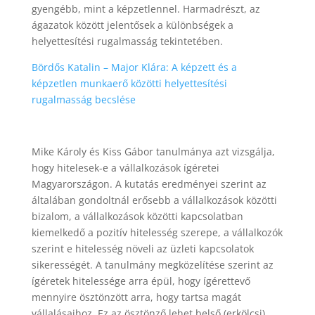
gyengébb, mint a képzetlennel. Harmadrészt, az
ágazatok között jelentősek a különbségek a
helyettesítési rugalmasság tekintetében.
Bördős Katalin – Major Klára: A képzett és a
képzetlen munkaerő közötti helyettesítési
rugalmasság becslése
Mike Károly és Kiss Gábor tanulmánya azt vizsgálja,
hogy hitelesek-e a vállalkozások ígéretei
Magyarországon. A kutatás eredményei szerint az
általában gondoltnál erősebb a vállalkozások közötti
bizalom, a vállalkozások közötti kapcsolatban
kiemelkedő a pozitív hitelesség szerepe, a vállalkozók
szerint e hitelesség növeli az üzleti kapcsolatok
sikerességét. A tanulmány megközelítése szerint az
ígéretek hitelessége arra épül, hogy ígérettevő
mennyire ösztönzött arra, hogy tartsa magát
vállalásaihoz. Ez az ösztönző lehet belső (erkölcsi)