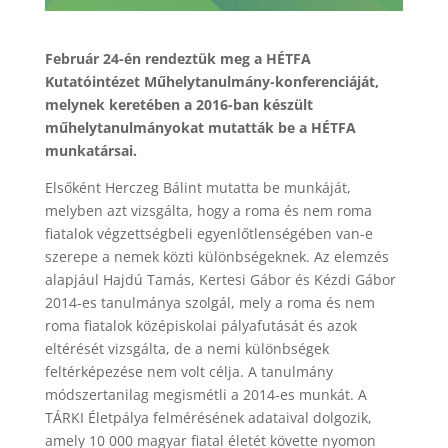
Február 24-én rendeztük meg a HÉTFA
Kutatóintézet Műhelytanulmány-konferenciáját,
melynek keretében a 2016-ban készült
műhelytanulmányokat mutatták be a HÉTFA
munkatársai.
Elsőként Herczeg Bálint mutatta be munkáját,
melyben azt vizsgálta, hogy a roma és nem roma
fiatalok végzettségbeli egyenlőtlenségében van-e
szerepe a nemek közti különbségeknek. Az elemzés
alapjául Hajdú Tamás, Kertesi Gábor és Kézdi Gábor
2014-es tanulmánya szolgál, mely a roma és nem
roma fiatalok középiskolai pályafutását és azok
eltérését vizsgálta, de a nemi különbségek
feltérképezése nem volt célja. A tanulmány
módszertanilag megismétli a 2014-es munkát. A
TÁRKI Életpálya felmérésének adataival dolgozik,
amely 10 000 magyar fiatal életét követte nyomon