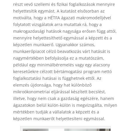
részt vevő szellemi és fizikai foglalkozások mennyire
helyettesítik egymást. A kutatást elsősorban az
motiválta, hogy a HÉTFA ágazati makromodelljével
folytatott vizsgálatok arra mutattak rá, hogy a
makrogazdasági hatások nagysága erősen függ attól,
mennyire helyettesíthető egymással a képzett és a
képzetlen munkaerő. Ugyanakkor számos,
munkaerőpiacot célzó beavatkozás várt hatását is
nagymértékben befolyásolja ez a mutatószám,
például egy minimálbéremelés vagy egy alacsony
keresetűekre célzott bértámogatási program nettó
foglalkoztatási hatásai is függhetnek ettől. Az
elemzés újdonsága, hogy hat különböző
mikroökonometriai eljárással készített becslést,
illetve, hogy nem csak a gazdaság egészére, hanem
ágazatokon belül külön-külön is megvizsgálta, milyen
mértékben tudják a vállalatok a képzett és a
képzetlen munkaerőt helyettesíteni egymással.