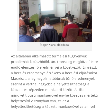
Major Klára előadása
Az általában alkalmazott termelési függvények
problémáit kiküszöbölő, ún. transzlog megközelítésre
épülő elemzés fő eredményei a következők. Egyrészt,
a becslés eredménye érzékeny a becslési eljárásokra.
Másrészt, a legmegbízhatóbbnak tűnő eredmények
szerint a vártnál nagyobb a helyettesíthetőség a
képzett és képzetlen munkaerő között. A tőke
mindkét típusú munkaerővel enyhe-közepes mértékű
helyettesítő viszonyban van, és ez a
helyettesíthetőség a képzett munkaerővel valamivel