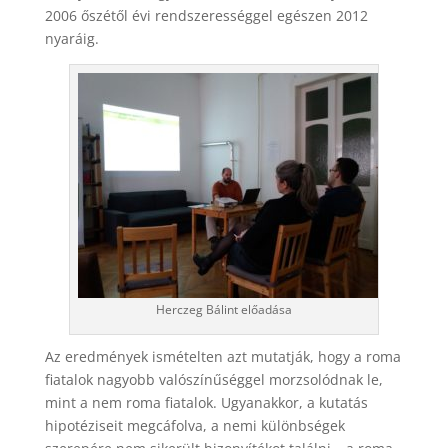
2006 őszétől évi rendszerességgel egészen 2012
nyaráig.
Herczeg Bálint előadása
Az eredmények ismételten azt mutatják, hogy a roma
fiatalok nagyobb valószínűséggel morzsolódnak le,
mint a nem roma fiatalok. Ugyanakkor, a kutatás
hipotéziseit megcáfolva, a nemi különbségek