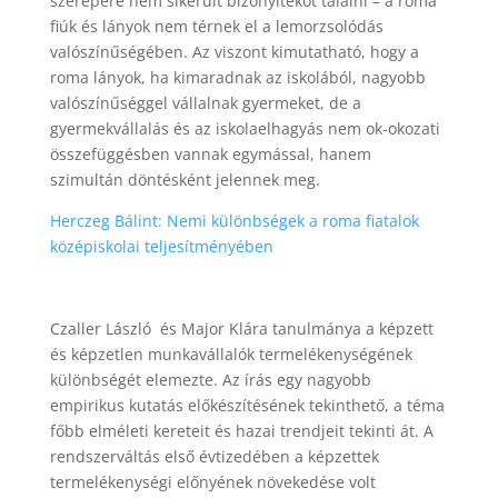
szerepére nem sikerült bizonyítékot találni – a roma
fiúk és lányok nem térnek el a lemorzsolódás
valószínűségében. Az viszont kimutatható, hogy a
roma lányok, ha kimaradnak az iskolából, nagyobb
valószínűséggel vállalnak gyermeket, de a
gyermekvállalás és az iskolaelhagyás nem ok-okozati
összefüggésben vannak egymással, hanem
szimultán döntésként jelennek meg.
Herczeg Bálint: Nemi különbségek a roma fiatalok
középiskolai teljesítményében
Czaller László és Major Klára tanulmánya a képzett
és képzetlen munkavállalók termelékenységének
különbségét elemezte. Az írás egy nagyobb
empirikus kutatás előkészítésének tekinthető, a téma
főbb elméleti kereteit és hazai trendjeit tekinti át. A
rendszerváltás első évtizedében a képzettek
termelékenységi előnyének növekedése volt