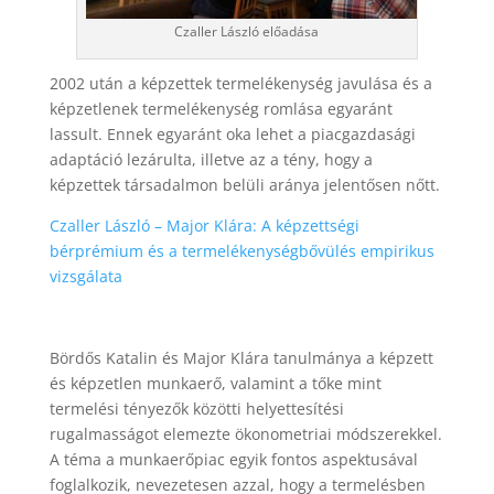
Czaller László előadása
2002 után a képzettek termelékenység javulása és a
képzetlenek termelékenység romlása egyaránt
lassult. Ennek egyaránt oka lehet a piacgazdasági
adaptáció lezárulta, illetve az a tény, hogy a
képzettek társadalmon belüli aránya jelentősen nőtt.
Czaller László – Major Klára: A képzettségi
bérprémium és a termelékenységbővülés empirikus
vizsgálata
Bördős Katalin és Major Klára tanulmánya a képzett
és képzetlen munkaerő, valamint a tőke mint
termelési tényezők közötti helyettesítési
rugalmasságot elemezte ökonometriai módszerekkel.
A téma a munkaerőpiac egyik fontos aspektusával
foglalkozik, nevezetesen azzal, hogy a termelésben