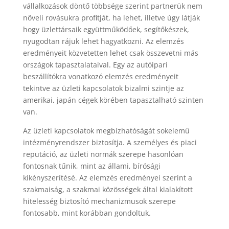
vállalkozások döntő többsége szerint partnerük nem
növeli rovásukra profitját, ha lehet, illetve úgy látják
hogy üzlettársaik együttműködőek, segítőkészek,
nyugodtan rájuk lehet hagyatkozni. Az elemzés
eredményeit közvetetten lehet csak összevetni más
országok tapasztalataival. Egy az autóipari
beszállítókra vonatkozó elemzés eredményeit
tekintve az üzleti kapcsolatok bizalmi szintje az
amerikai, japán cégek körében tapasztalható szinten
van.
Az üzleti kapcsolatok megbízhatóságát sokelemű
intézményrendszer biztosítja. A személyes és piaci
reputáció, az üzleti normák szerepe hasonlóan
fontosnak tűnik, mint az állami, bírósági
kikényszerítésé. Az elemzés eredményei szerint a
szakmaiság, a szakmai közösségek által kialakított
hitelesség biztosító mechanizmusok szerepe
fontosabb, mint korábban gondoltuk.