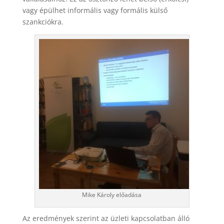
vagy épülhet informális vagy formális külső
szankciókra.
Mike Károly előadása
Az eredmények szerint az üzleti kapcsolatban álló