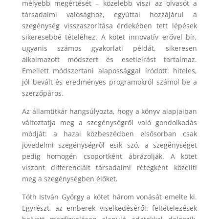
mélyebb megértését – közelebb viszi az olvasót a
társadalmi valósághoz, egyúttal hozzájárul a
szegénység visszaszorítása érdekében tett lépések
sikeresebbé tételéhez. A kötet innovatív erővel bír,
ugyanis számos gyakorlati példát, sikeresen
alkalmazott módszert és esetleírást tartalmaz.
Emellett módszertani alapossággal íródott: hiteles,
jól bevált és eredményes programokról számol be a
szerzőpáros.
Az államtitkár hangsúlyozta, hogy a könyv alapjaiban
változtatja meg a szegénységről való gondolkodás
módját: a hazai közbeszédben elsősorban csak
jövedelmi szegénységről esik szó, a szegénységet
pedig homogén csoportként ábrázolják. A kötet
viszont differenciált társadalmi rétegként közelíti
meg a szegénységben élőket.
Tóth István György a kötet három vonását emelte ki.
Egyrészt, az emberek viselkedéséről: feltételezések