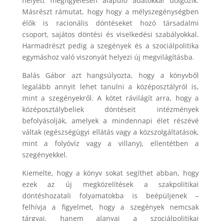
helyett megfigyelésen alapuló adatokkal dolgozik.
Másrészt rámutat, hogy hogy a mélyszegénységben
élők is racionális döntéseket hozó társadalmi
csoport, sajátos döntési és viselkedési szabályokkal.
Harmadrészt pedig a szegények és a szociálpolitika
egymáshoz való viszonyát helyezi új megvilágításba.
Balás Gábor azt hangsúlyozta, hogy a könyvből
legalább annyit lehet tanulni a középosztályról is,
mint a szegényekről. A kötet rávilágít arra, hogy a
középosztálybeliek döntéseit intézmények
befolyásolják, amelyek a mindennapi élet részévé
váltak (egészségügyi ellátás vagy a közszolgáltatások,
mint a folyóvíz vagy a villany), ellentétben a
szegényekkel.
Kiemelte, hogy a könyv sokat segíthet abban, hogy
ezek az új megközelítések a szakpolitikai
döntéshozatali folyamatokba is beépüljenek –
felhívja a figyelmet, hogy a szegények nemcsak
tárgyai, hanem alanyai a szociálpolitikai