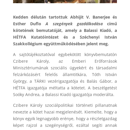
Kedden délután tartottuk Abhijit V. Banerjee és
Esther Duflo
A szegények gazdálkodása
című
kötetének bemutatóját, amely a Balassi Kiadó, a
HÉTFA Kutatóintézet és a Széchenyi István
Szakkollégium együttműködésében jelent meg.
A sajtótájékoztatóval egybekötött könyvbemutatón
Czibere Károly, az Emberi Erőforrások
Minisztériumának szociális ügyekért és társadalmi
felzárkózásért felelős államtitkára, Tóth István
György, a TÁRKI vezérigazgatója és Balás Gábor, a
HÉTFA igazgatója méltatta a kötetet. A beszélgetést
Soóky Andrea, a Balassi Kiadó igazgatója moderálta.
Czibere Károly szociálpolitikai történeti pillanatnak
nevezte a kötet hazai megjelenését. Kiemelte, hogy a
könyv egyik legnagyobb erénye, hogy a részletgazdag
képet rajzol a szegénységről, ezáltal segíti annak