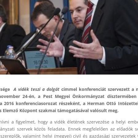
etsége
A vidék teszi a dolgát
címmel konferenciát szervezett a 
y november 24-én, a Pest Megyei Önkormányzat dísztermében 
a 2016 konferenciasorozat részeként, a Herman Ottó Intézettel
s Elemző Központ szakmai támogatásával valósult meg.
vni a figyelmet, hogy a vidék életének szervezése a helyi emb
nyzati szervek közös feladata. Ennek megfelelően az előadók 
ereplők, valamint helyi (megyei) civil és gazdasági szervezetek 