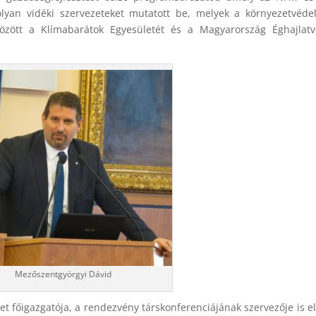
lyan vidéki szervezeteket mutatott be, melyek a környezetvéd
között a Klímabarátok Egyesületét és a Magyarország Éghajlat
Mezőszentgyörgyi Dávid
et főigazgatója, a rendezvény társkonferenciájának szervezője is e