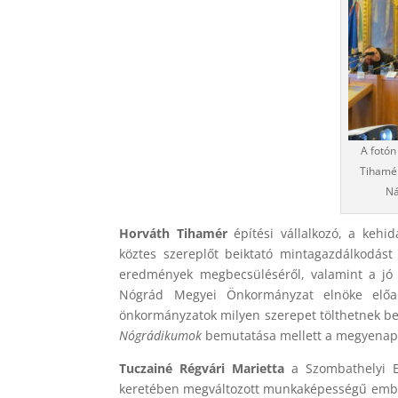
A fotón
Tihamér
Ná
Horváth Tihamér
építési vállalkozó, a kehi
köztes szereplőt beiktató mintagazdálkodást
eredmények megbecsüléséről, valamint a jó 
Nógrád Megyei Önkormányzat elnöke előa
önkormányzatok milyen szerepet tölthetnek be 
Nógrádikumok
bemutatása mellett a megyenapok
Tuczainé Régvári Marietta
a Szombathelyi Eg
keretében megváltozott munkaképességű ember