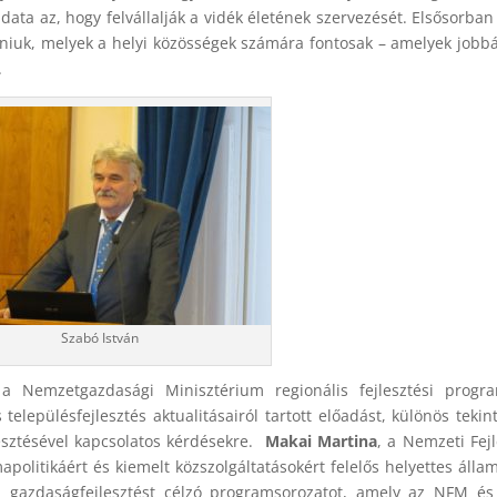
ta az, hogy felvállalják a vidék életének szervezését. Elsősorban
niuk, melyek a helyi közösségek számára fontosak – amelyek jobbá
.
Szabó István
 a Nemzetgazdasági Minisztérium regionális fejlesztési progr
s településfejlesztés aktualitásairól tartott előadást, különös tekint
esztésével kapcsolatos kérdésekre.
Makai Martina
, a Nemzeti Fejl
politikáért és kiemelt közszolgáltatásokért felelős helyettes állam
 gazdaságfejlesztést célzó programsorozatot, amely az NFM és