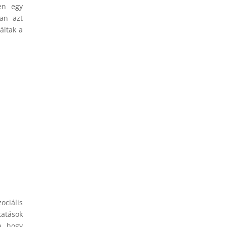
en egy
ban azt
áltak a
ociális
tatások
a, hogy