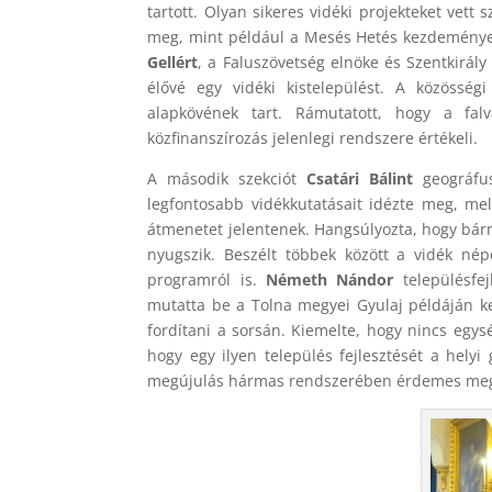
tartott. Olyan sikeres vidéki projekteket vett
meg, mint például a Mesés Hetés kezdeményezé
Gellért
, a Faluszövetség elnöke és Szentkirál
élővé egy vidéki kistelepülést. A közösség
alapkövének tart. Rámutatott, hogy a fal
közfinanszírozás jelenlegi rendszere értékeli.
A második szekciót
Csatári Bálint
geográfus
legfontosabb vidékkutatásait idézte meg, mel
átmenetet jelentenek. Hangsúlyozta, hogy bármi
nyugszik. Beszélt többek között a vidék nép
programról is.
Németh Nándor
településfej
mutatta be a Tolna megyei Gyulaj példáján ke
fordítani a sorsán. Kiemelte, hogy nincs egys
hogy egy ilyen település fejlesztését a helyi 
megújulás hármas rendszerében érdemes megk