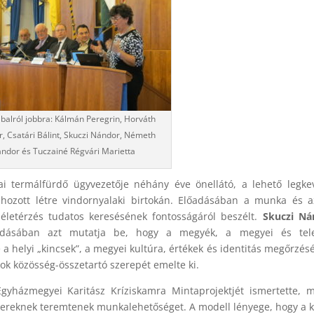
 balról jobbra: Kálmán Peregrin, Horváth
, Csatári Bálint, Skuczi Nándor, Németh
ndor és Tuczainé Régvári Marietta
dai termálfürdő ügyvezetője néhány éve önellátó, a lehető legk
 hozott létre vindornyalaki birtokán. Előadásában a munka és a
életérzés tudatos keresésének fontosságáról beszélt.
Skuczi Ná
dásában azt mutatja be, hogy a megyék, a megyei és tele
a helyi „kincsek”, a megyei kultúra, értékek és identitás megőrzés
 közösség-összetartó szerepét emelte ki.
yházmegyei Karitász Kríziskamra Mintaprojektjét ismertette, 
eknek teremtenek munkalehetőséget. A modell lényege, hogy a k