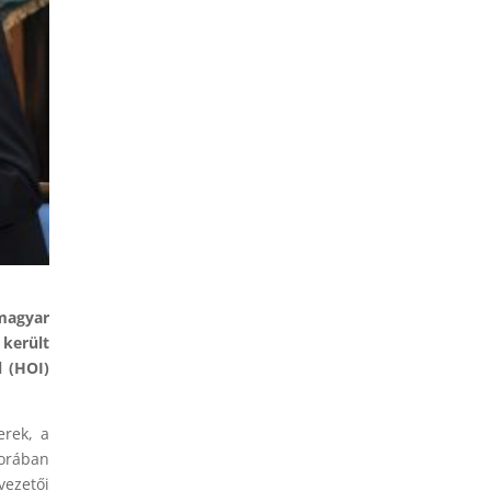
magyar
került
 (HOI)
erek, a
sorában
vezetői