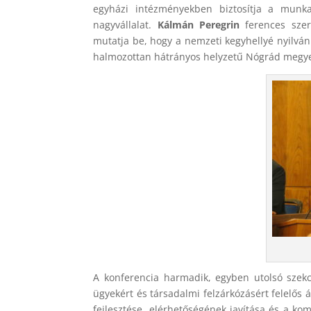
egyházi intézményekben biztosítja a munk
nagyvállalat.
Kálmán Peregrin
ferences szer
mutatja be, hogy a nemzeti kegyhellyé nyilvání
halmozottan hátrányos helyzetű Nógrád megyei
A konferencia harmadik, egyben utolsó szek
ügyekért és társadalmi felzárkózásért felelős á
fejlesztése, elérhetőségének javítása és a ko