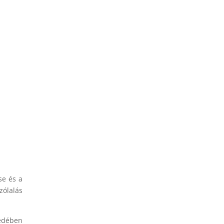
se és a
zólalás
édében