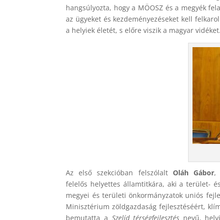
hangsúlyozta, hogy a MÖOSZ és a megyék felada
az ügyeket és kezdeményezéseket kell felkarol
a helyiek életét, s előre viszik a magyar vidéket
Az első szekcióban felszólalt
Oláh Gábor
,
felelős helyettes államtitkára, aki a terület- é
megyei és területi önkormányzatok uniós fejl
Minisztérium zöldgazdaság fejlesztéséért, klíma
bemutatta a
Szelíd térségfejlesztés
nevű, helyi