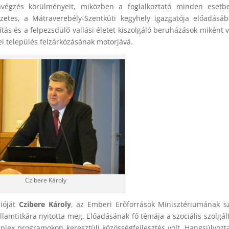
avégzés körülményeit, miközben a foglalkoztató minden esetb
zetes, a Mátraverebély-Szentkúti kegyhely igazgatója előadásá
tás és a felpezsdülő vallási életet kiszolgáló beruházások miként v
 település felzárkózásának motorjává.
Czibere Károly
cióját
Czibere Károly
, az Emberi Erőforrások Minisztériumának sz
llamtitkára nyitotta meg. Előadásának fő témája a szociális szolgál
mplex programokon keresztüli közösségfejlesztés volt. Hangsúlyozt