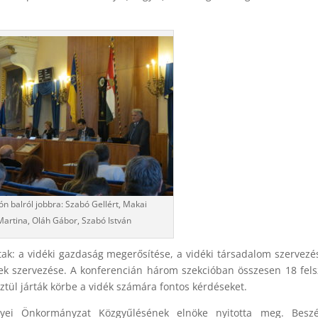
ón balról jobbra: Szabó Gellért, Makai
Martina, Oláh Gábor, Szabó István
ak: a vidéki gazdaság megerősítése, a vidéki társadalom szervezé
ek szervezése. A konferencián három szekcióban összesen 18 fels
ztül járták körbe a vidék számára fontos kérdéseket.
yei Önkormányzat Közgyűlésének elnöke nyitotta meg. Besz