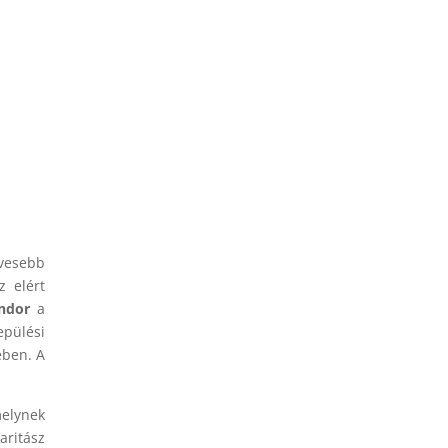
evesebb
z elért
ndor
a
pülési
ében. A
melynek
aritász