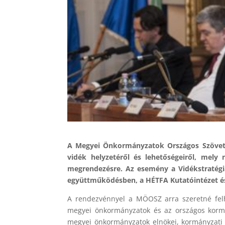
A Megyei Önkormányzatok Országos Szöv
vidék helyzetéről és lehetőségeiről, mel
megrendezésre. Az esemény a Vidékstratégi
együttműködésben, a HÉTFA Kutatóintézet é
A rendezvénnyel a MÖOSZ arra szeretné felhí
megyei önkormányzatok és az országos kormá
megyei önkormányzatok elnökei, kormányzati sz