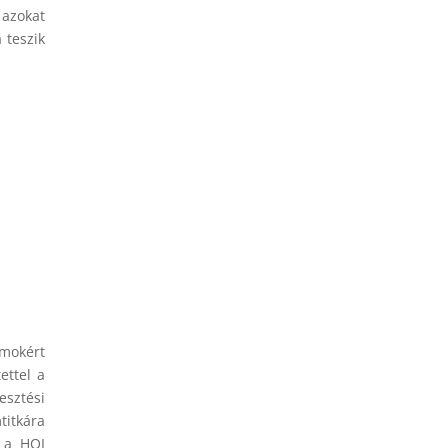
 azokat
 teszik
amokért
ettel a
esztési
titkára
 a HOI