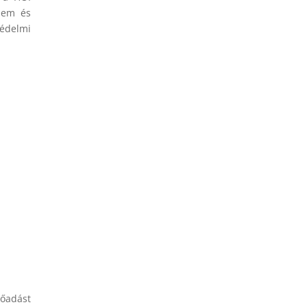
elem és
védelmi
lőadást