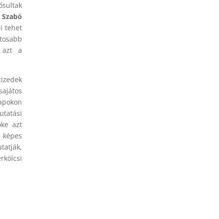
ósultak
a
Szabó
i tehet
ntosabb
 azt a
tizedek
sajátos
lapokon
utatási
öke azt
t képes
tatják,
rkölcsi