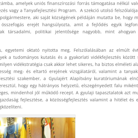
 számba, amelyek uniós finanszírozási forrás támogatása nélkül val
s vagy a Tanyafejlesztési Program. A szekció utolsó felszólalój
y polgármestere, aki saját községének példáján mutatta be, hogy m
i összefogás erejét hangsúlyozta, amit a fejlődés egyik legfo
vak társadalmi, politikai jelentősége nagyobb, mint ahogyan
, egyetemi oktató nyitotta meg. Felszólalásában az elmúlt év
yek a tudományos kutatás és a gyakorlati vidékfejlesztés között 
lyen vidékstratégia csak akkor lehet sikeres, ha biztos elméleti a
esség meg- és eltartó erejének vizsgálatáról, valamint a tanyak
lesztési szakember, a Gyulajért Alapítvány kuratóriumának eln
resztül, hogy egy hátrányos helyzetű, elszegényedett falu mikén
éges, mindenhol jól működő recept. A gyulaji tapasztalatok azt mu
gazdaság fejlesztése, a közösségfejlesztés valamint a hitélet és e
özelíteni.