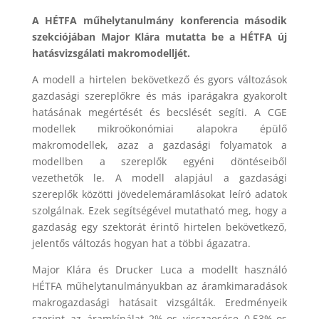
A HÉTFA műhelytanulmány konferencia második
szekciójában Major Klára mutatta be a HÉTFA új
hatásvizsgálati makromodelljét.
A modell a hirtelen bekövetkező és gyors változások
gazdasági szereplőkre és más iparágakra gyakorolt
hatásának megértését és becslését segíti. A CGE
modellek mikroökonómiai alapokra épülő
makromodellek, azaz a gazdasági folyamatok a
modellben a szereplők egyéni döntéseiből
vezethetők le. A modell alapjául a gazdasági
szereplők közötti jövedelemáramlásokat leíró adatok
szolgálnak. Ezek segítségével mutatható meg, hogy a
gazdaság egy szektorát érintő hirtelen bekövetkező,
jelentős változás hogyan hat a többi ágazatra.
Major Klára és Drucker Luca a modellt használó
HÉTFA műhelytanulmányukban az áramkimaradások
makrogazdasági hatásait vizsgálták. Eredményeik
szerint az áramkínálat 2%-os visszaesése 0,53%-os