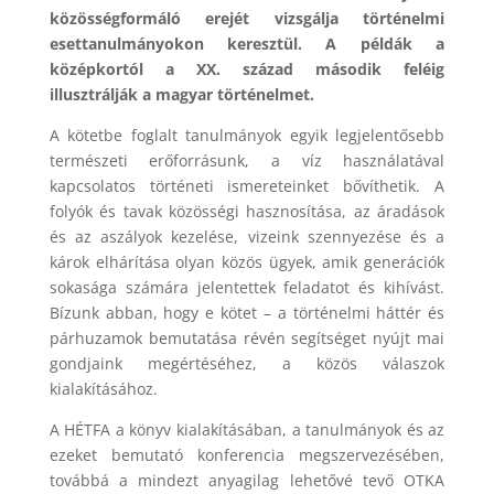
közösségformáló erejét vizsgálja történelmi
esettanulmányokon keresztül. A példák a
középkortól a XX. század második feléig
illusztrálják a magyar történelmet.
A kötetbe foglalt tanulmányok egyik legjelentősebb
természeti erőforrásunk, a víz használatával
kapcsolatos történeti ismereteinket bővíthetik. A
folyók és tavak közösségi hasznosítása, az áradások
és az aszályok kezelése, vizeink szennyezése és a
károk elhárítása olyan közös ügyek, amik generációk
sokasága számára jelentettek feladatot és kihívást.
Bízunk abban, hogy e kötet – a történelmi háttér és
párhuzamok bemutatása révén segítséget nyújt mai
gondjaink megértéséhez, a közös válaszok
kialakításához.
A HÉTFA a könyv kialakításában, a tanulmányok és az
ezeket bemutató konferencia megszervezésében,
továbbá a mindezt anyagilag lehetővé tevő OTKA