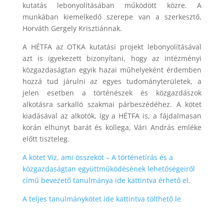
kutatás lebonyolításában működött közre. A
munkában kiemelkedő szerepe van a szerkesztő,
Horváth Gergely Krisztiánnak.
A HÉTFA az OTKA kutatási projekt lebonyolításával
azt is igyekezett bizonyítani, hogy az intézményi
közgazdaságtan egyik hazai műhelyeként érdemben
hozzá tud járulni az egyes tudományterületek, a
jelen esetben a történészek és közgazdászok
alkotásra sarkalló szakmai párbeszédéhez. A kötet
kiadásával az alkotók, így a HÉTFA is, a fájdalmasan
korán elhunyt barát és kollega, Vári András emléke
előtt tiszteleg.
A kötet Víz, ami összeköt – A történetírás és a
közgazdaságtan együttműködésének lehetőségeiről
című bevezető tanulmánya ide kattintva érhető el.
A teljes tanulmánykötet ide kattintva tölthető le