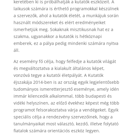
keretében ki is próbálhatják a kutatók eszközeit. A
laikusok számára is érthető programokkal készülnek
a szervezők, ahol a kutatók életét, a munkájuk során
használt módszereket és elért eredményeiket
ismerhetjük meg. Sokaknak misztikusnak hat ez a
szakma, ugyanakkor a kutatók is hétköznapi
emberek, ez a pálya pedig mindenki számára nyitva
áll.
Az esemény fő célja, hogy felfedje a kutatók világát
és megváltoztatva a kialakult általános képet,
vonzóvá tegye a kutatói életpályát. A Kutatók
éjszakája 2014-ben is az ország egyik legjelentősebb
tudományos ismeretterjesztő eseménye, amely idén
immár kilencedik alkalommal, több budapesti és
vidéki helyszínen, az előző évekhez képest még több
programot felsorakoztatva várja a vendégeket. Egyik
speciális célja a rendezvény szervezőinek, hogy a
tanulmányaikat most választó, kezdő, illetve folytató
fiatalok számára orientációs eszköz legyen.