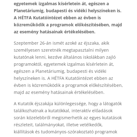
egyetemek izgalmas kísérletein át, egészen a
Planetáriumig, budapesti és vidéki helyszíneken is.
A HÉTFA Kutatóintézet ebben az évben is
közreműködik a programok előkészítésében, majd
az esemény hatásainak értékelésében.
Szeptember 26-án ismét azoké az éjszaka, akik
személyesen szeretnék megtapasztalni milyen
kutatónak lenni, kezdve általános iskolákban zajló
programoktól, egyetemek izgalmas kísérletein át,
egészen a Planetáriumig, budapesti és vidéki
helyszíneken is. A HÉTFA Kutatóintézet ebben az
évben is közreműködik a programok előkészítésében,
majd az esemény hatásainak értékelésében.
A Kutatók éjszakája különlegessége, hogy a látogatók
találkozhatnak a kutatókkal, interaktív előadások
során közelebbről megismerhetik az egyes kutatások
részleteit, találmányokat, illetve vetélkedők,
kiállítások és tudományos-szórakoztató programok