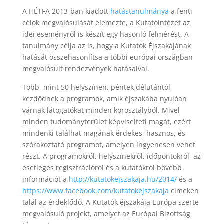
A HÉTFA 2013-ban kiadott
hatástanulmánya
a fenti
célok megvalósulását elemezte, a Kutatóintézet az
idei eseményről is készít egy hasonló felmérést. A
tanulmány célja az is, hogy a Kutatók Éjszakájának
hatását összehasonlítsa a többi európai országban
megvalósult rendezvények hatásaival.
Több, mint 50 helyszínen, péntek délutántól
kezdődnek a programok, amik éjszakába nyúlóan
várnak látogatókat minden korosztályból. Mivel
minden tudományterület képviselteti magát, ezért
mindenki találhat magának érdekes, hasznos, és
szórakoztató programot, amelyen ingyenesen vehet
részt. A programokról, helyszínekről, időpontokról, az
esetleges regisztrációról és a kutatókról bővebb
információt a
http://kutatokejszakaja.hu/2014/
és a
https://www.facebook.com/kutatokejszakaja
címeken
talál az érdeklődő. A Kutatók éjszakája Európa szerte
megvalósuló projekt, amelyet az Európai Bizottság