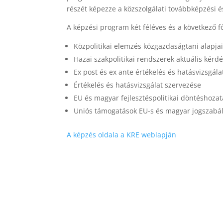
részét képezze a közszolgálati továbbképzési 
A képzési program két féléves és a következő f
Közpolitikai elemzés közgazdaságtani alapja
Hazai szakpolitikai rendszerek aktuális kérdé
Ex post és ex ante értékelés és hatásvizsgál
Értékelés és hatásvizsgálat szervezése
EU és magyar fejlesztéspolitikai döntéshoza
Uniós támogatások EU-s és magyar jogszabál
A képzés oldala a KRE weblapján