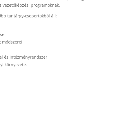
és vezetőképzési programoknak.
őbb tantárgy-csoportokból áll:
i
sei
at módszerei
tal és intézményrendszer
yi környezete.