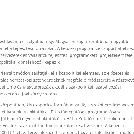
rést kívánjuk szolgálni, hogy Magyarország a korábbinál nagyobb
fel a fejlesztési forrásokat. A képzési program célcsoportját első
zervezetek és vállalatok fejlesztési programokért, projektekért fele
politikai döntéshozók képezik.
ientált módon sajátítják el a közpolitikai elemzés, az előzetes és
gálat nemzetközi sztenderdeknek megfelelő módszereit. A résztvev
pai Unió és Magyarország aktuális szakpolitikai, szabályozási
ndszeréről, jogi környezetéről.
aközpontúan, kis csoportos formában zajlik, a szakot eredményese
elet kapnak. Az oktatók az EU-s támogatások programozásának,
 jól ismerő egyetemi oktatók és a Hétfa Kutatóintézet szakemberei.
tviselők, szakpolitikai döntéshozók is részt vesznek. A képzési
000 Ft / félév. Terveink között szerepel, hogy a szak elismert módo