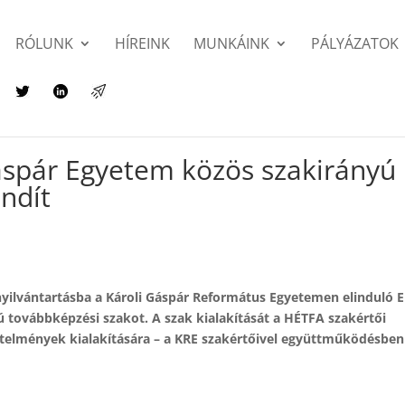
RÓLUNK
HÍREINK
MUNKÁINK
PÁLYÁZATOK
áspár Egyetem közös szakirányú
ndít
 nyilvántartásba a Károli Gáspár Református Egyetemen elinduló 
 továbbképzési szakot. A szak kialakítását a HÉTFA szakértői
telmények kialakítására – a KRE szakértőivel együttműködésben