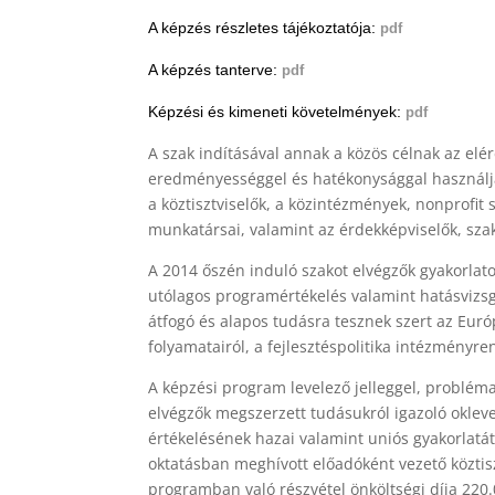
A képzés részletes tájékoztatója:
pdf
A képzés tanterve:
pdf
Képzési és kimeneti követelmények:
pdf
A szak indításával annak a közös célnak az elé
eredményességgel és hatékonysággal használja 
a köztisztviselők, a közintézmények, nonprofit s
munkatársai, valamint az érdekképviselők, szak
A 2014 őszén induló szakot elvégzők gyakorlator
utólagos programértékelés valamint hatásvizs
átfogó és alapos tudásra tesznek szert az Euró
folyamatairól, a fejlesztéspolitika intézményre
A képzési program levelező jelleggel, problém
elvégzők megszerzett tudásukról igazoló oklev
értékelésének hazai valamint uniós gyakorlatát
oktatásban meghívott előadóként vezető köztisz
programban való részvétel önköltségi díja 220.