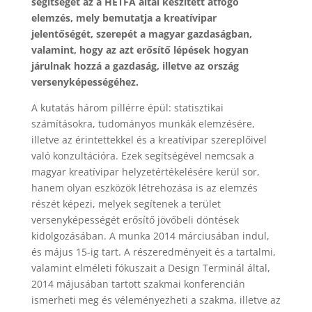
segítséget az a HÉTFA által készített átfogó
elemzés, mely bemutatja a kreatívipar
jelentőségét, szerepét a magyar gazdaságban,
valamint, hogy az azt erősítő lépések hogyan
járulnak hozzá a gazdaság, illetve az ország
versenyképességéhez.
A kutatás három pillérre épül: statisztikai
számításokra, tudományos munkák elemzésére,
illetve az érintettekkel és a kreatívipar szereplőivel
való konzultációra. Ezek segítségével nemcsak a
magyar kreatívipar helyzetértékelésére kerül sor,
hanem olyan eszközök létrehozása is az elemzés
részét képezi, melyek segítenek a terület
versenyképességét erősítő jövőbeli döntések
kidolgozásában. A munka 2014 márciusában indul,
és május 15-ig tart. A részeredményeit és a tartalmi,
valamint elméleti fókuszait a Design Terminál által,
2014 májusában tartott szakmai konferencián
ismerheti meg és véleményezheti a szakma, illetve az