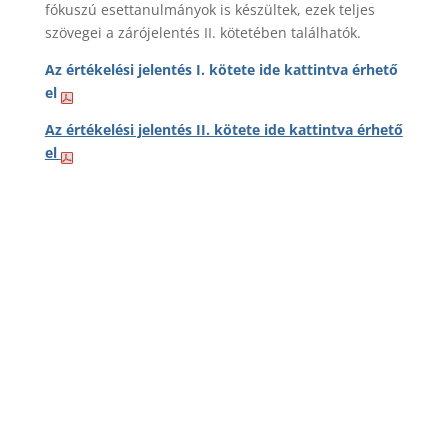
fókuszú esettanulmányok is készültek, ezek teljes
szövegei a zárójelentés II. kötetében találhatók.
Az értékelési jelentés I. kötete ide kattintva érhető
el
Az értékelési jelentés II. kötete ide kattintva érhető
el