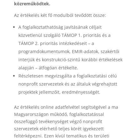
közreműködtek.
Az értékelés két fő modulból tevődött össze:
A foglalkoztathatóság javításának céljait
közvetlenül szolgáló TÁMOP 1. prioritás és a
TÁMOP 2. prioritás intézkedéseit – a
programdokumentumok, EMIR-adatok, szakértői
interjúk és konstrukció-szintű korábbi értékelések
alapján – átfogóan értékelte.
Részletesen megvizsgálta a foglalkoztatási célú
nonprofit szervezetek és az általuk végrehajtott
projektek jellemzőit, eredményességét.
Az értékelés online adatfelvétel segítségével a ma
Magyarországon működő, foglalkoztatással
összefüggő tevékenységet végző nonprofit
szervezetek elérhető teljes körét igyekezett
feltérképezni. Ezen kívül tematikus és területi