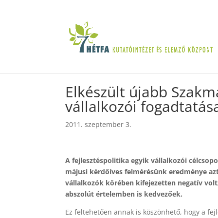
Elkészült újabb Szakm
vállalkozói fogadtatás
2011. szeptember 3.
A fejlesztéspolitika egyik vállalkozói célcso
májusi kérdőíves felmérésünk eredménye azt m
vállalkozók körében kifejezetten negatív vol
abszolút értelemben is kedvezőek.
Ez feltehetően annak is köszönhető, hogy a fej