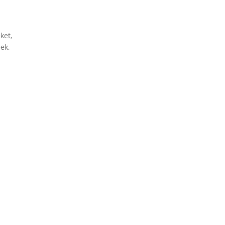
ket,
nek,