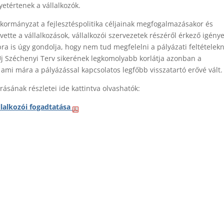
etértenek a vállalkozók.
 kormányzat a fejlesztéspolitika céljainak megfogalmazásakor és
tte a vállalkozások, vállalkozói szervezetek részéről érkező igénye
a is úgy gondolja, hogy nem tud megfelelni a pályázati feltételek
z Új Széchenyi Terv sikerének legkomolyabb korlátja azonban a
, ami mára a pályázással kapcsolatos legfőbb visszatartó erővé vált.
rásának részletei ide kattintva olvashatók:
llalkozói fogadtatása