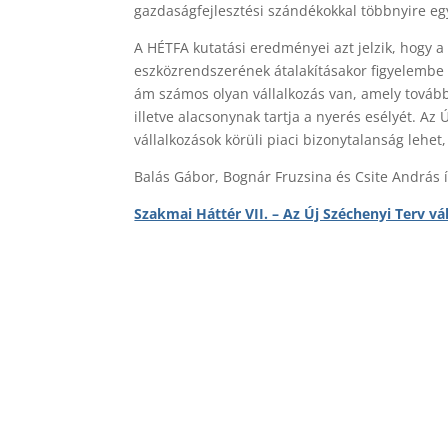
gazdaságfejlesztési szándékokkal többnyire egy
A HÉTFA kutatási eredményei azt jelzik, hogy a
eszközrendszerének átalakításakor figyelembe ve
ám számos olyan vállalkozás van, amely továbbr
illetve alacsonynak tartja a nyerés esélyét. A
vállalkozások körüli piaci bizonytalanság lehet
Balás Gábor, Bognár Fruzsina és Csite András í
Szakmai Háttér VII. – Az Új Széchenyi Terv vá