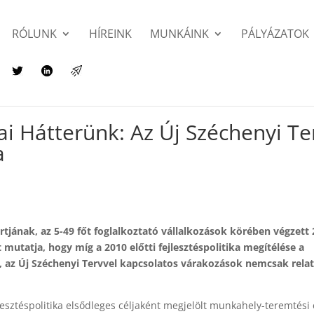
RÓLUNK
HÍREINK
MUNKÁINK
PÁLYÁZATOK
ai Hátterünk: Az Új Széchenyi Te
a
portjának, az 5-49 főt foglalkoztató vállalkozások körében végzett
utatja, hogy míg a 2010 előtti fejlesztéspolitika megítélése a
t, az Új Széchenyi Tervvel kapcsolatos várakozások nemcsak relat
lesztéspolitika elsődleges céljaként megjelölt munkahely-teremtési 