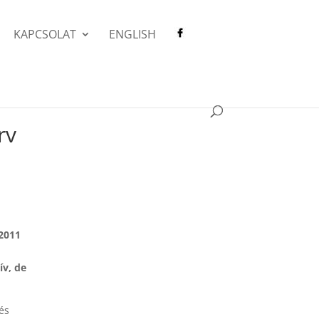
KAPCSOLAT
ENGLISH
rv
 2011
ív, de
és